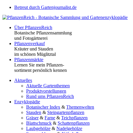
Betreut durch Gartenjournalist.de
Über PflanzenReich
Botanische Pflanzensammlung
und Fotogärtnerei
Pflanzenverkauf
Kräuter und Stauden
im schönen Müglitztal
Pflanzenmärkte
Lernen Sie mein Pflanzen-
sortiment persönlich kennen
Aktuelles
Aktuelle Gartenthemen
Produktvorstellungen
Rund ums PflanzenReich
Enzyklopädie
Botanischer Index
&
Themenwelten
Stauden
&
Steingartenpflanzen
Gräser
&
Farne
&
Teichpflanzen
Blattschmuck
&
Schattenpflanzen
Laubgehölze
&
Nadelgehölze