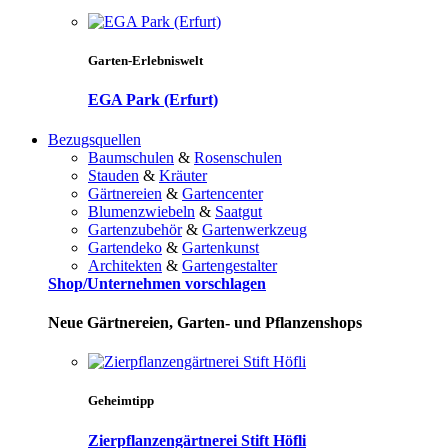
Garten-Erlebniswelt
EGA Park (Erfurt)
Bezugsquellen
Baumschulen
&
Rosenschulen
Stauden
&
Kräuter
Gärtnereien
&
Gartencenter
Blumenzwiebeln
&
Saatgut
Gartenzubehör
&
Gartenwerkzeug
Gartendeko
&
Gartenkunst
Architekten
&
Gartengestalter
Shop/Unternehmen vorschlagen
Neue Gärtnereien, Garten- und Pflanzenshops
Geheimtipp
Zierpflanzengärtnerei Stift Höfli