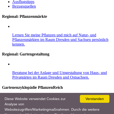
Ausflugstipps
Bezugsquellen
Regional: Pflanzenmärkte
Lernen Sie meine Pflanzen und mich auf Natur- und
Pflanzenmärkten im Raum Dresden und Sachsen persönlich
kennen.
Regional:
Gartengestaltung
Beratung bei der Anlage und Umgestaltung von Haus- und
Privatgärten im Raum Dresden und Ostsachsen.
Gartenenzyklopädie PflanzenReich
Entdecken Sie im Gartenlexikon mehr als 8.000 Pflanzen, 10.000
Diese Website verwendet Cookies zur
Verstanden
Bilder und viele nützliche und wertvolle Garten- und Pflegetipps für
Analyse von
Einsteiger und Gartenprofis.
Websitezugriffen/Marketingmaßnahmen. Durch die weitere