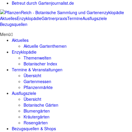
Betreut durch Gartenjournalist.de
Aktuelles
Enzyklopädie
Gärtnerpraxis
Termine
Ausflugsziele
Bezugsquellen
Menü
Aktuelles
Aktuelle Gartenthemen
Enzyklopädie
Themenwelten
Botanischer Index
Termine & Veranstaltungen
Übersicht
Gartenmessen
Pflanzenmärkte
Ausflugsziele
Übersicht
Botanische Gärten
Blumengärten
Kräutergärten
Rosengärten
Bezugsquellen & Shops