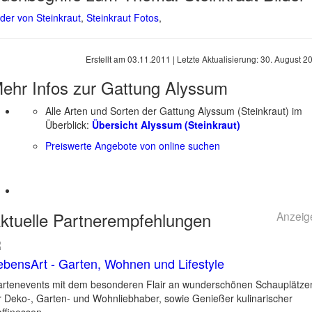
lder von Steinkraut
,
Steinkraut Fotos
,
Erstellt am
03.11.2011
| Letzte Aktualisierung:
30. August 2
ehr Infos zur Gattung
Alyssum
Alle Arten und Sorten der Gattung Alyssum (Steinkraut) im
Überblick:
Übersicht Alyssum (Steinkraut)
Preiswerte Angebote von online suchen
ktuelle
Partnerempfehlungen
Anzeig
ebensArt - Garten, Wohnen und Lifestyle
rtenevents mit dem besonderen Flair an wunderschönen Schauplätze
r Deko-, Garten- und Wohnliebhaber, sowie Genießer kulinarischer
ffinessen.