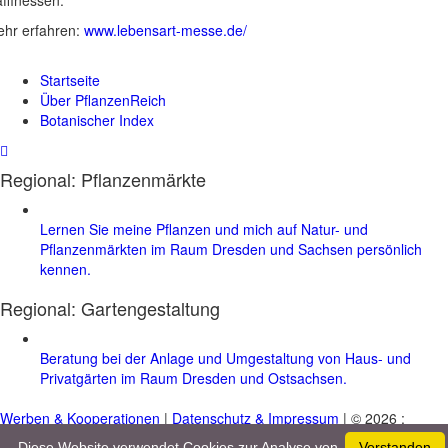
hr erfahren:
www.lebensart-messe.de/
Startseite
Über PflanzenReich
Botanischer Index
Regional: Pflanzenmärkte
Lernen Sie meine Pflanzen und mich auf Natur- und
Pflanzenmärkten im Raum Dresden und Sachsen persönlich
kennen.
Regional:
Gartengestaltung
Beratung bei der Anlage und Umgestaltung von Haus- und
Privatgärten im Raum Dresden und Ostsachsen.
Werben & Kooperationen
|
Datenschutz & Impressum
| © 2026 :
www.pflanzenreich.com
Diese Website verwendet Cookies zur Analyse von
Verstanden