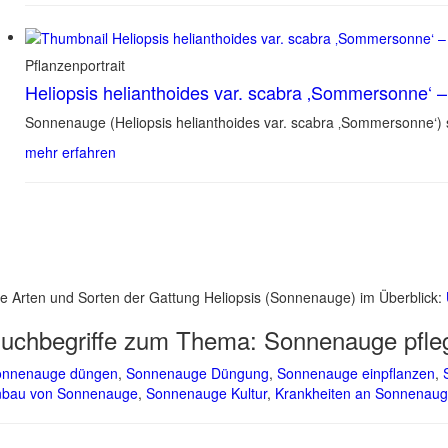
Pflanzenportrait
Heliopsis helianthoides var. scabra ‚Sommersonne‘
Sonnenauge (Heliopsis helianthoides var. scabra ‚Sommersonne‘)
mehr erfahren
le Arten und Sorten der Gattung Heliopsis (Sonnenauge) im Überblick:
uchbegriffe zum Thema:
Sonnenauge pfle
onnenauge düngen
,
Sonnenauge Düngung
,
Sonnenauge einpflanzen
,
nbau von Sonnenauge
,
Sonnenauge Kultur
,
Krankheiten an Sonnenau