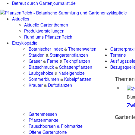
Betreut durch Gartenjournalist.de
Aktuelles
Aktuelle Gartenthemen
Produktvorstellungen
Rund ums PflanzenReich
Enzyklopädie
Botanischer Index
&
Themenwelten
Gärtnerpraxi
Stauden
&
Steingartenpflanzen
Termine
Gräser
&
Farne
&
Teichpflanzen
Ausflugsziel
Blattschmuck
&
Schattenpflanzen
Bezugsquell
Laubgehölze
&
Nadelgehölze
Themenw
Sommerblumen
&
Kübelpflanzen
Kräuter
&
Duftpflanzen
Blu
Zwi
Gartenmessen
Gartente
Pflanzenmärkte
Tauschbörsen & Flohmärkte
Offene Gartenpforte