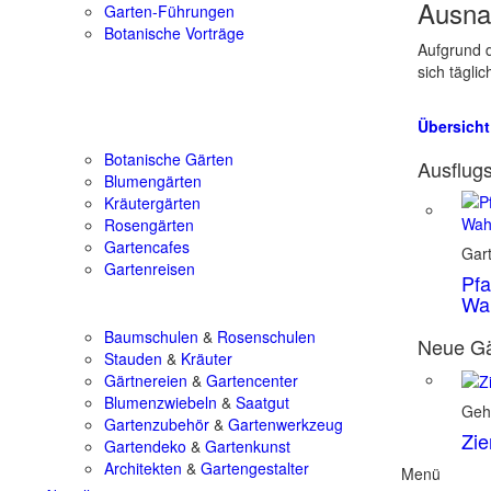
Ausna
Garten-Führungen
Botanische Vorträge
Aufgrund d
sich tägli
Übersicht
Botanische Gärten
Ausflugs
Blumengärten
Kräutergärten
Rosengärten
Gartencafes
Gar
Gartenreisen
Pfa
Wa
Baumschulen
&
Rosenschulen
Neue Gä
Stauden
&
Kräuter
Gärtnereien
&
Gartencenter
Blumenzwiebeln
&
Saatgut
Geh
Gartenzubehör
&
Gartenwerkzeug
Zie
Gartendeko
&
Gartenkunst
Architekten
&
Gartengestalter
Menü