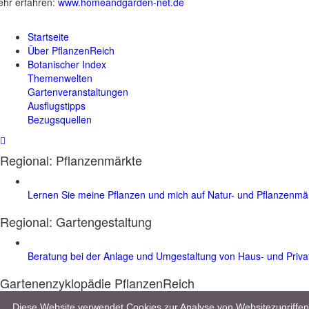
hr erfahren:
www.homeandgarden-net.de
Startseite
Über PflanzenReich
Botanischer Index
Themenwelten
Gartenveranstaltungen
Ausflugstipps
Bezugsquellen
Regional: Pflanzenmärkte
Lernen Sie meine Pflanzen und mich auf Natur- und Pflanzenm
Regional:
Gartengestaltung
Beratung bei der Anlage und Umgestaltung von Haus- und Priv
Gartenenzyklopädie PflanzenReich
Entdecken Sie im Gartenlexikon mehr als 8.000 Pflanzen, 10.000 Bilder 
Diese Website verwendet Cookies zur Analyse von Websitezugriff