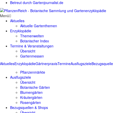
Betreut durch Gartenjournalist.de
Menü
Aktuelles
Aktuelle Gartenthemen
Enzyklopädie
Themenwelten
Botanischer Index
Termine & Veranstaltungen
Übersicht
Gartenmessen
Aktuelles
Enzyklopädie
Gärtnerpraxis
Termine
Ausflugsziele
Bezugsquell
Pflanzenmärkte
Ausflugsziele
Übersicht
Botanische Gärten
Blumengärten
Kräutergärten
Rosengärten
Bezugsquellen & Shops
Übersicht