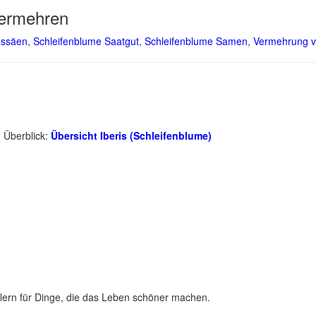
vermehren
ussäen
,
Schleifenblume Saatgut
,
Schleifenblume Samen
,
Vermehrung v
m Überblick:
Übersicht Iberis (Schleifenblume)
lern für Dinge, die das Leben schöner machen.