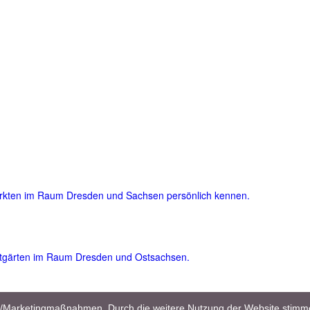
ärkten im Raum Dresden und Sachsen persönlich kennen.
atgärten im Raum Dresden und Ostsachsen.
und viele nützliche und wertvolle Garten- und Pflegetipps für Einsteig
en/Marketingmaßnahmen. Durch die weitere Nutzung der Website stimm