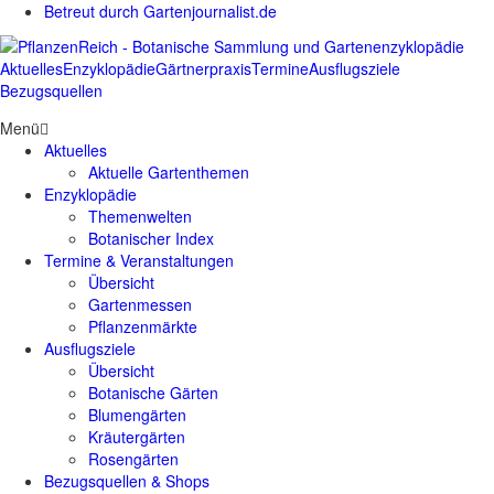
Betreut durch Gartenjournalist.de
Aktuelles
Enzyklopädie
Gärtnerpraxis
Termine
Ausflugsziele
Bezugsquellen
Menü
Aktuelles
Aktuelle Gartenthemen
Enzyklopädie
Themenwelten
Botanischer Index
Termine & Veranstaltungen
Übersicht
Gartenmessen
Pflanzenmärkte
Ausflugsziele
Übersicht
Botanische Gärten
Blumengärten
Kräutergärten
Rosengärten
Bezugsquellen & Shops