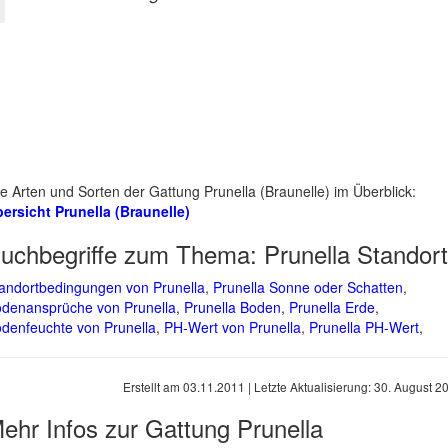
le Arten und Sorten der Gattung Prunella (Braunelle) im Überblick:
ersicht Prunella (Braunelle)
uchbegriffe zum Thema:
Prunella Standort
andortbedingungen von Prunella
,
Prunella Sonne oder Schatten
,
denansprüche von Prunella
,
Prunella Boden
,
Prunella Erde
,
denfeuchte von Prunella
,
PH-Wert von Prunella
,
Prunella PH-Wert
,
Erstellt am
03.11.2011
| Letzte Aktualisierung:
30. August 2
ehr Infos zur Gattung
Prunella