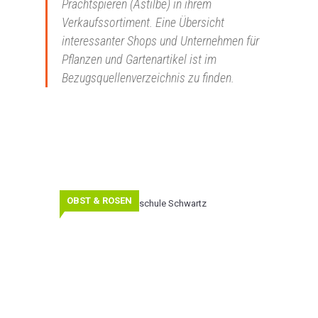
Prachtspieren (Astilbe) in ihrem
Verkaufssortiment. Eine Übersicht
interessanter Shops und Unternehmen für
Pflanzen und Gartenartikel ist im
Bezugsquellenverzeichnis zu finden.
Baumschule
OBST & ROSEN
Schwartz
Entdecken
Sie
alte
Obstsorten,
die