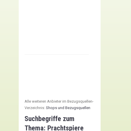
aller
Welt
aus
der
alpinen
Staudengärtnerei
mehr
erfahren
Alle weiteren Anbieter im Bezugsquellen-
Verzeichnis:
Shops und Bezugsquellen
Suchbegriffe zum
Thema:
Prachtspiere