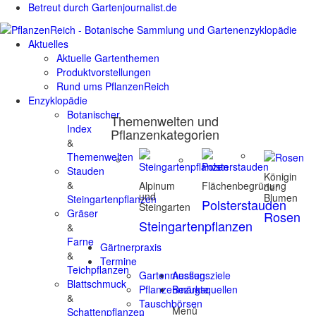
Betreut durch Gartenjournalist.de
Aktuelles
Aktuelle Gartenthemen
Produktvorstellungen
Rund ums PflanzenReich
Enzyklopädie
Botanischer
Themenwelten und
Index
Pflanzenkategorien
&
Themenwelten
Stauden
Königin
&
Alpinum
Flächenbegrünung
der
und
Blumen
Steingartenpflanzen
Polsterstauden
Steingarten
Gräser
Rosen
Steingartenpflanzen
&
Farne
Gärtnerpraxis
&
Termine
Teichpflanzen
Gartenmessen
Ausflugsziele
Blattschmuck
Pflanzenmärkte
Bezugsquellen
&
Tauschbörsen
Menü
Schattenpflanzen