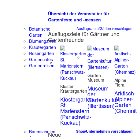
Übersicht der Veranstalter für
Gartenfeste und -messen
Botanische
Ausflugsziele/Gärten vorschlagen
Ausflugsziele für Gärtner und
Gärten
Gartenfreunde
Blumengärten
Kräutergärten
Rosengärten
Gartencafes
Gartenreisen
Garten-
Museum
Alpine
Flora
Kloster-
Museum
Kräutergarten
Arktisch-
der
Alpiner-
Klostergarten
Gartenkultur
Garten
St.
(Illertissen)
(Chemnit
Marienstern
(Panschwitz-
Kuckau)
Baumschulen
Shop/Unternehmen vorschlagen
Neue