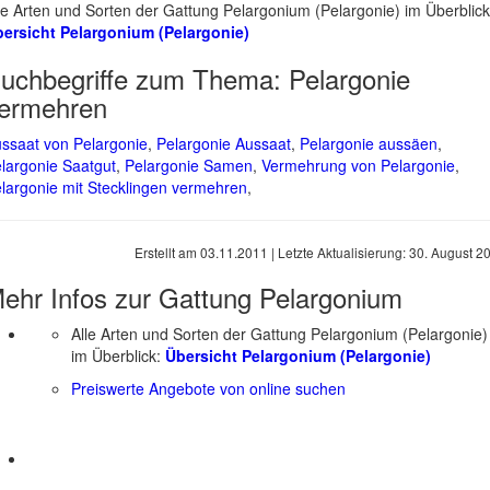
le Arten und Sorten der Gattung Pelargonium (Pelargonie) im Überblick
ersicht Pelargonium (Pelargonie)
uchbegriffe zum Thema:
Pelargonie
ermehren
ssaat von Pelargonie
,
Pelargonie Aussaat
,
Pelargonie aussäen
,
largonie Saatgut
,
Pelargonie Samen
,
Vermehrung von Pelargonie
,
largonie mit Stecklingen vermehren
,
Erstellt am
03.11.2011
| Letzte Aktualisierung:
30. August 2
ehr Infos zur Gattung
Pelargonium
Alle Arten und Sorten der Gattung Pelargonium (Pelargonie)
im Überblick:
Übersicht Pelargonium (Pelargonie)
Preiswerte Angebote von online suchen