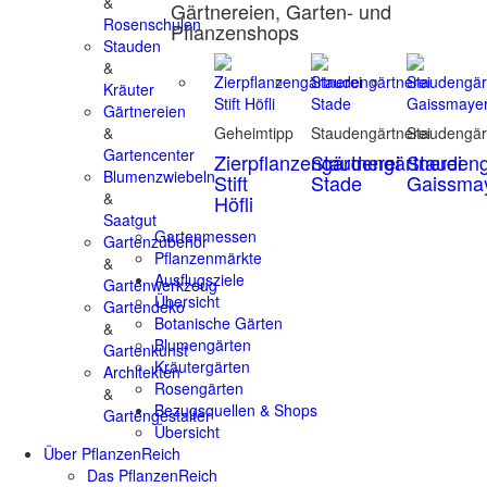
&
Gärtnereien, Garten- und
Rosenschulen
Pflanzenshops
Stauden
&
Kräuter
Gärtnereien
&
Geheimtipp
Staudengärtnerei
Staudengär
Gartencenter
Zierpflanzengärtnerei
Staudengärtnerei
Staudeng
Blumenzwiebeln
Stift
Stade
Gaissma
&
Höfli
Saatgut
Gartenmessen
Gartenzubehör
Pflanzenmärkte
&
Ausflugsziele
Gartenwerkzeug
Übersicht
Gartendeko
Botanische Gärten
&
Blumengärten
Gartenkunst
Kräutergärten
Architekten
Rosengärten
&
Bezugsquellen & Shops
Gartengestalter
Übersicht
Über PflanzenReich
Das PflanzenReich