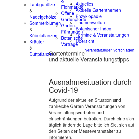
&
Aktuelles
Laubgehölze
Flohmärkte
Aktuelle Gartenthemen
&
Offene
Enzyklopädie
Nadelgehölze
Gartenpforte
Themenwelten
Sommerblumen
Garten-
Botanischer Index
&
Führungen
Termine & Veranstaltungen
Kübelpflanzen
Botanische
Übersicht
Kräuter
Vorträge
&
Veranstaltungen vorschlagen
Gartentermine
Duftpflanzen
und aktuelle Veranstaltungstipps
Ausnahmesituation durch
Covid-19
Aufgrund der aktuellen Situation sind
zahlreiche Garten-Veranstaltungen von
Veranstaltungsverboten und -
einschränkungen betroffen. Durch eine sich
täglich ändernde Lage bitte ich Sie, sich auf
den Seiten der Messeveranstalter zu
informieren.