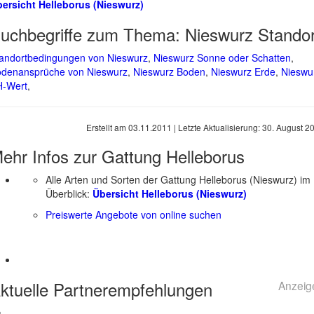
ersicht Helleborus (Nieswurz)
uchbegriffe zum Thema:
Nieswurz Standor
andortbedingungen von Nieswurz
,
Nieswurz Sonne oder Schatten
,
denansprüche von Nieswurz
,
Nieswurz Boden
,
Nieswurz Erde
,
Nieswu
H-Wert
,
Erstellt am
03.11.2011
| Letzte Aktualisierung:
30. August 2
ehr Infos zur Gattung
Helleborus
Alle Arten und Sorten der Gattung Helleborus (Nieswurz) im
Überblick:
Übersicht Helleborus (Nieswurz)
Preiswerte Angebote von online suchen
ktuelle
Partnerempfehlungen
Anzeig