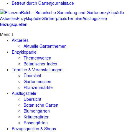
Betreut durch Gartenjournalist.de
Aktuelles
Enzyklopädie
Gärtnerpraxis
Termine
Ausflugsziele
Bezugsquellen
Menü
Aktuelles
Aktuelle Gartenthemen
Enzyklopädie
Themenwelten
Botanischer Index
Termine & Veranstaltungen
Übersicht
Gartenmessen
Pflanzenmärkte
Ausflugsziele
Übersicht
Botanische Gärten
Blumengärten
Kräutergärten
Rosengärten
Bezugsquellen & Shops