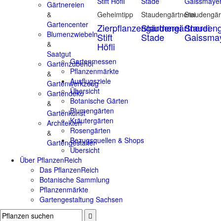
Gärtnereien
&
Geheimtipp
Staudengärtnerei
Staudengär
Gartencenter
Zierpflanzengärtnerei
Staudengärtnerei
Staudeng
Blumenzwiebeln
Stift
Stade
Gaissma
&
Höfli
Saatgut
Gartenmessen
Gartenzubehör
Pflanzenmärkte
&
Ausflugsziele
Gartenwerkzeug
Übersicht
Gartendeko
Botanische Gärten
&
Blumengärten
Gartenkunst
Kräutergärten
Architekten
Rosengärten
&
Bezugsquellen & Shops
Gartengestalter
Übersicht
Über PflanzenReich
Das PflanzenReich
Botanische Sammlung
Pflanzenmärkte
Gartengestaltung Sachsen