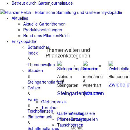
Betreut durch Gartenjournalist.de
Aktuelles
Aktuelle Gartenthemen
Produktvorstellungen
Rund ums PflanzenReich
Enzyklopädie
Botanischer
Themenwelten und
Index
Pflanzenkategorien
&
Themenwelten
Stauden
&
Alpinum
mehrjährig
Blumengar
und
&
Steingartenpflanzen
Zwiebelp
Steingarten
winterhart
Gräser
Steingartenpflanzen
Stauden
&
Farne
Gärtnerpraxis
&
Termine
Teichpflanzen
Gartenmessen
Ausflugsziele
Blattschmuck
Pflanzenmärkte
Bezugsquellen
&
Tauschbörsen
Menü
Schattenpflanzen