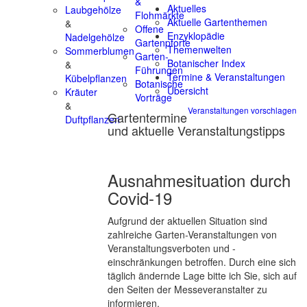
&
Aktuelles
Laubgehölze
Flohmärkte
Aktuelle Gartenthemen
&
Offene
Enzyklopädie
Nadelgehölze
Gartenpforte
Themenwelten
Sommerblumen
Garten-
Botanischer Index
&
Führungen
Termine & Veranstaltungen
Kübelpflanzen
Botanische
Übersicht
Kräuter
Vorträge
&
Veranstaltungen vorschlagen
Gartentermine
Duftpflanzen
und aktuelle Veranstaltungstipps
Ausnahmesituation durch
Covid-19
Aufgrund der aktuellen Situation sind
zahlreiche Garten-Veranstaltungen von
Veranstaltungsverboten und -
einschränkungen betroffen. Durch eine sich
täglich ändernde Lage bitte ich Sie, sich auf
den Seiten der Messeveranstalter zu
informieren.