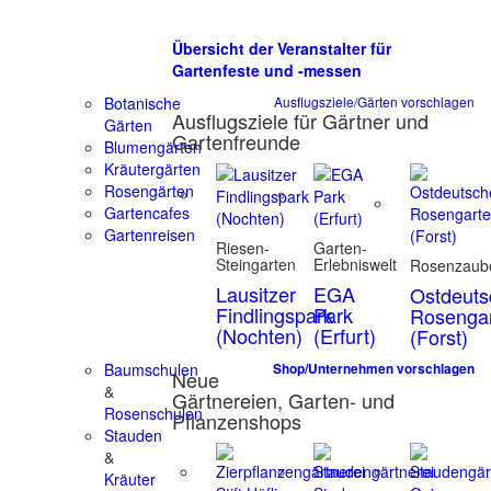
Übersicht der Veranstalter für
Gartenfeste und -messen
Botanische
Ausflugsziele/Gärten vorschlagen
Ausflugsziele für Gärtner und
Gärten
Gartenfreunde
Blumengärten
Kräutergärten
Rosengärten
Gartencafes
Gartenreisen
Riesen-
Garten-
Steingarten
Erlebniswelt
Rosenzaub
Lausitzer
EGA
Ostdeuts
Findlingspark
Park
Rosenga
(Nochten)
(Erfurt)
(Forst)
Baumschulen
Shop/Unternehmen vorschlagen
Neue
&
Gärtnereien, Garten- und
Rosenschulen
Pflanzenshops
Stauden
&
Kräuter