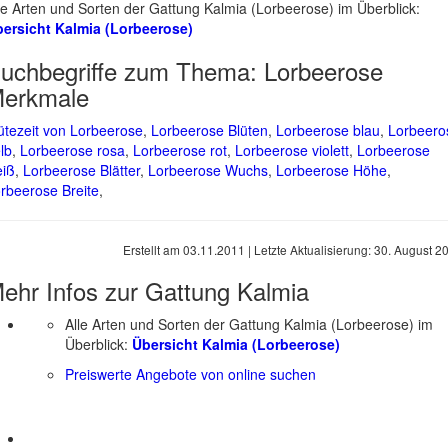
le Arten und Sorten der Gattung Kalmia (Lorbeerose) im Überblick:
ersicht Kalmia (Lorbeerose)
uchbegriffe zum Thema:
Lorbeerose
erkmale
ütezeit von Lorbeerose
,
Lorbeerose Blüten
,
Lorbeerose blau
,
Lorbeero
lb
,
Lorbeerose rosa
,
Lorbeerose rot
,
Lorbeerose violett
,
Lorbeerose
iß
,
Lorbeerose Blätter
,
Lorbeerose Wuchs
,
Lorbeerose Höhe
,
rbeerose Breite
,
Erstellt am
03.11.2011
| Letzte Aktualisierung:
30. August 2
ehr Infos zur Gattung
Kalmia
Alle Arten und Sorten der Gattung Kalmia (Lorbeerose) im
Überblick:
Übersicht Kalmia (Lorbeerose)
Preiswerte Angebote von online suchen