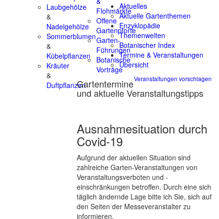
&
Aktuelles
Laubgehölze
Flohmärkte
Aktuelle Gartenthemen
&
Offene
Enzyklopädie
Nadelgehölze
Gartenpforte
Themenwelten
Sommerblumen
Garten-
Botanischer Index
&
Führungen
Termine & Veranstaltungen
Kübelpflanzen
Botanische
Übersicht
Kräuter
Vorträge
&
Veranstaltungen vorschlagen
Gartentermine
Duftpflanzen
und aktuelle Veranstaltungstipps
Ausnahmesituation durch
Covid-19
Aufgrund der aktuellen Situation sind
zahlreiche Garten-Veranstaltungen von
Veranstaltungsverboten und -
einschränkungen betroffen. Durch eine sich
täglich ändernde Lage bitte ich Sie, sich auf
den Seiten der Messeveranstalter zu
informieren.