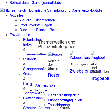
Betreut durch Gartenjournalist.de
Aktuelles
Aktuelle Gartenthemen
Produktvorstellungen
Rund ums PflanzenReich
Enzyklopädie
Botanischer
Themenwelten und
Index
Pflanzenkategorien
&
Themenwelten
Stauden
Königin
&
Blumengarten
Alpinum
der
und
Blumen
Steingartenpflanzen
Zwiebelpflanzen
Steingarten
Gräser
Rosen
Trogbepf
&
Farne
Gärtnerpraxis
&
Termine
Teichpflanzen
Gartenmessen
Ausflugsziele
Blattschmuck
Pflanzenmärkte
Bezugsquellen
&
Tauschbörsen
Menü
Schattenpflanzen