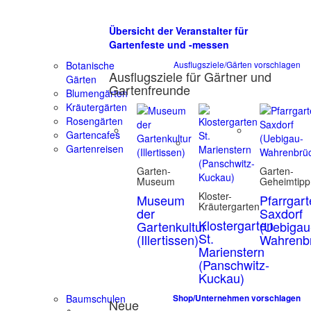
Übersicht der Veranstalter für
Gartenfeste und -messen
Botanische
Ausflugsziele/Gärten vorschlagen
Ausflugsziele für Gärtner und
Gärten
Gartenfreunde
Blumengärten
Kräutergärten
Rosengärten
Gartencafes
Gartenreisen
Garten-
Garten-
Museum
Geheimtipp
Kloster-
Museum
Pfarrgar
Kräutergarten
der
Saxdorf
Klostergarten
Gartenkultur
(Uebigau
St.
(Illertissen)
Wahrenb
Marienstern
(Panschwitz-
Kuckau)
Baumschulen
Shop/Unternehmen vorschlagen
Neue