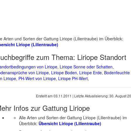
le Arten und Sorten der Gattung Liriope (Lilientraube) im Überblick:
ersicht Liriope (Lilientraube)
uchbegriffe zum Thema:
Liriope Standort
andortbedingungen von Liriope
,
Liriope Sonne oder Schatten
,
denansprüche von Liriope
,
Liriope Boden
,
Liriope Erde
,
Bodenfeuchte
n Liriope
,
PH-Wert von Liriope
,
Liriope PH-Wert
,
Erstellt am
03.11.2011
| Letzte Aktualisierung:
30. August 2
ehr Infos zur Gattung
Liriope
Alle Arten und Sorten der Gattung Liriope (Lilientraube) im
Überblick:
Übersicht Liriope (Lilientraube)