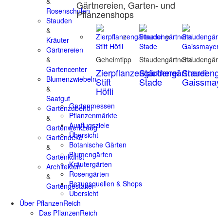
&
Gärtnereien, Garten- und
Rosenschulen
Pflanzenshops
Stauden
&
Kräuter
Gärtnereien
&
Geheimtipp
Staudengärtnerei
Staudengär
Gartencenter
Zierpflanzengärtnerei
Staudengärtnerei
Staudeng
Blumenzwiebeln
Stift
Stade
Gaissma
&
Höfli
Saatgut
Gartenmessen
Gartenzubehör
Pflanzenmärkte
&
Ausflugsziele
Gartenwerkzeug
Übersicht
Gartendeko
Botanische Gärten
&
Blumengärten
Gartenkunst
Kräutergärten
Architekten
Rosengärten
&
Bezugsquellen & Shops
Gartengestalter
Übersicht
Über PflanzenReich
Das PflanzenReich