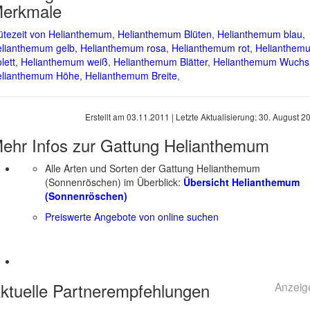
erkmale
ütezeit von Helianthemum
,
Helianthemum Blüten
,
Helianthemum blau
,
lianthemum gelb
,
Helianthemum rosa
,
Helianthemum rot
,
Helianthem
olett
,
Helianthemum weiß
,
Helianthemum Blätter
,
Helianthemum Wuchs
elianthemum Höhe
,
Helianthemum Breite
,
Erstellt am
03.11.2011
| Letzte Aktualisierung:
30. August 2
ehr Infos zur Gattung
Helianthemum
Alle Arten und Sorten der Gattung Helianthemum
(Sonnenröschen) im Überblick:
Übersicht Helianthemum
(Sonnenröschen)
Preiswerte Angebote von online suchen
ktuelle
Partnerempfehlungen
Anzeig