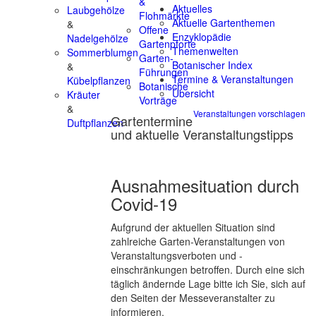
&
Aktuelles
Laubgehölze
Flohmärkte
Aktuelle Gartenthemen
&
Offene
Enzyklopädie
Nadelgehölze
Gartenpforte
Themenwelten
Sommerblumen
Garten-
Botanischer Index
&
Führungen
Termine & Veranstaltungen
Kübelpflanzen
Botanische
Übersicht
Kräuter
Vorträge
&
Veranstaltungen vorschlagen
Gartentermine
Duftpflanzen
und aktuelle Veranstaltungstipps
Ausnahmesituation durch
Covid-19
Aufgrund der aktuellen Situation sind
zahlreiche Garten-Veranstaltungen von
Veranstaltungsverboten und -
einschränkungen betroffen. Durch eine sich
täglich ändernde Lage bitte ich Sie, sich auf
den Seiten der Messeveranstalter zu
informieren.