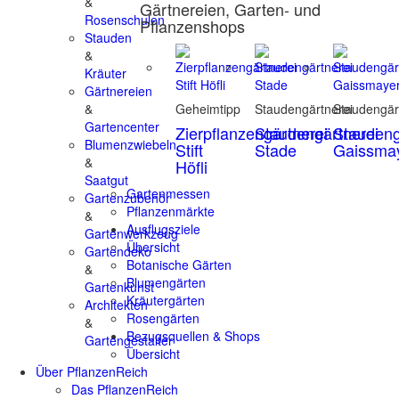
&
Gärtnereien, Garten- und
Rosenschulen
Pflanzenshops
Stauden
&
Kräuter
Gärtnereien
&
Geheimtipp
Staudengärtnerei
Staudengär
Gartencenter
Zierpflanzengärtnerei
Staudengärtnerei
Staudeng
Blumenzwiebeln
Stift
Stade
Gaissma
&
Höfli
Saatgut
Gartenmessen
Gartenzubehör
Pflanzenmärkte
&
Ausflugsziele
Gartenwerkzeug
Übersicht
Gartendeko
Botanische Gärten
&
Blumengärten
Gartenkunst
Kräutergärten
Architekten
Rosengärten
&
Bezugsquellen & Shops
Gartengestalter
Übersicht
Über PflanzenReich
Das PflanzenReich