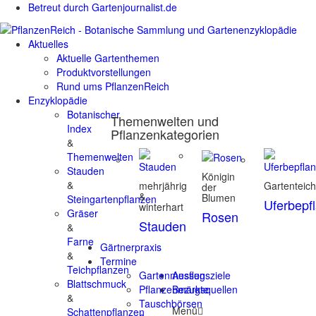
Betreut durch Gartenjournalist.de
Aktuelles
Aktuelle Gartenthemen
Produktvorstellungen
Rund ums PflanzenReich
Enzyklopädie
Botanischer
Themenwelten und
Index
Pflanzenkategorien
&
Themenwelten
Stauden
Königin
&
mehrjährig
Gartenteic
der
&
Blumen
Steingartenpflanzen
Uferbepf
winterhart
Gräser
Rosen
Stauden
&
Farne
Gärtnerpraxis
&
Termine
Teichpflanzen
Gartenmessen
Ausflugsziele
Blattschmuck
Pflanzenmärkte
Bezugsquellen
&
Tauschbörsen
Menü
Schattenpflanzen