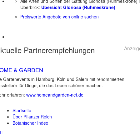
Alle Arten und Sorten der Gattung Gloriosa (Ruhmeskrone) 
Überblick:
Übersicht Gloriosa (Ruhmeskrone)
Preiswerte Angebote von online suchen
ktuelle
Partnerempfehlungen
Anzeig
OME & GARDEN
e Gartenevents in Hamburg, Köln und Salem mit renommierten
sstellern für Dinge, die das Leben schöner machen.
hr erfahren:
www.homeandgarden-net.de
Startseite
Über PflanzenReich
Botanischer Index