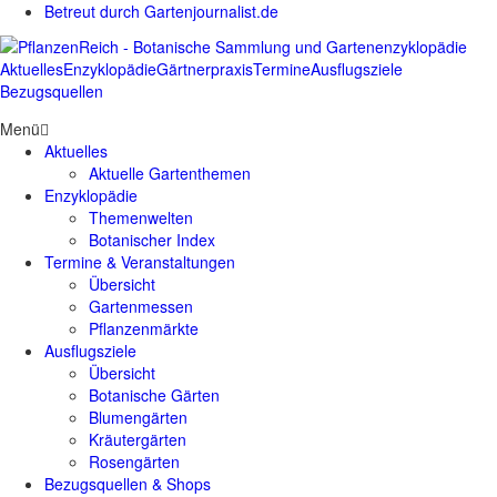
Betreut durch Gartenjournalist.de
Aktuelles
Enzyklopädie
Gärtnerpraxis
Termine
Ausflugsziele
Bezugsquellen
Menü
Aktuelles
Aktuelle Gartenthemen
Enzyklopädie
Themenwelten
Botanischer Index
Termine & Veranstaltungen
Übersicht
Gartenmessen
Pflanzenmärkte
Ausflugsziele
Übersicht
Botanische Gärten
Blumengärten
Kräutergärten
Rosengärten
Bezugsquellen & Shops