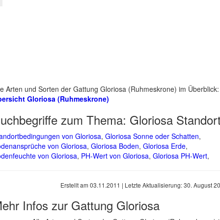
le Arten und Sorten der Gattung Gloriosa (Ruhmeskrone) im Überblick:
ersicht Gloriosa (Ruhmeskrone)
uchbegriffe zum Thema:
Gloriosa Standor
andortbedingungen von Gloriosa
,
Gloriosa Sonne oder Schatten
,
denansprüche von Gloriosa
,
Gloriosa Boden
,
Gloriosa Erde
,
denfeuchte von Gloriosa
,
PH-Wert von Gloriosa
,
Gloriosa PH-Wert
,
Erstellt am
03.11.2011
| Letzte Aktualisierung:
30. August 2
ehr Infos zur Gattung
Gloriosa