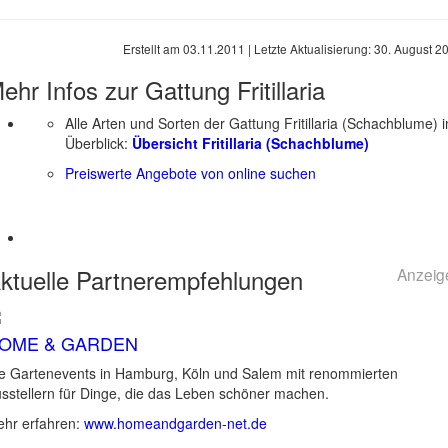
Erstellt am
03.11.2011
| Letzte Aktualisierung:
30. August 2
ehr Infos zur Gattung
Fritillaria
Alle Arten und Sorten der Gattung Fritillaria (Schachblume) 
Überblick:
Übersicht Fritillaria (Schachblume)
Preiswerte Angebote von online suchen
ktuelle
Partnerempfehlungen
Anzeig
OME & GARDEN
e Gartenevents in Hamburg, Köln und Salem mit renommierten
sstellern für Dinge, die das Leben schöner machen.
hr erfahren:
www.homeandgarden-net.de