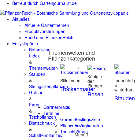
Betreut durch Gartenjournalist.de
Aktuelles
Aktuelle Gartenthemen
Produktvorstellungen
Rund ums PflanzenReich
Enzyklopädie
Botanischer
Themenwelten und
Index
Pflanzenkategorien
&
Themenwelten
Stauden
Königin
&
Stilelement
mehrjährig
der
&
Blumen
Steingartenpflanzen
Trockenmauer
winterhart
Gräser
Rosen
Stauden
&
Farne
Gärtnerpraxis
&
Termine
Teichpflanzen
Gartenmessen
Ausflugsziele
Blattschmuck
Pflanzenmärkte
Bezugsquellen
&
Tauschbörsen
Menü
Schattenpflanzen