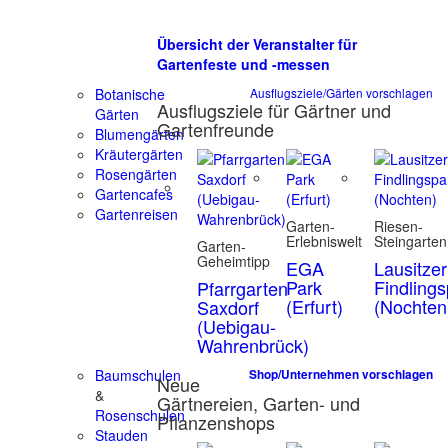
Übersicht der Veranstalter für
Gartenfeste und -messen
Botanische
Ausflugsziele/Gärten vorschlagen
Ausflugsziele für Gärtner und
Gärten
Gartenfreunde
Blumengärten
Kräutergärten
Rosengärten
Gartencafes
Gartenreisen
Garten-
Riesen-
Erlebniswelt
Steingarten
Garten-
Geheimtipp
EGA
Lausitzer
Park
Findling
Pfarrgarten
(Erfurt)
(Nochten
Saxdorf
(Uebigau-
Wahrenbrück)
Baumschulen
Shop/Unternehmen vorschlagen
Neue
&
Gärtnereien, Garten- und
Rosenschulen
Pflanzenshops
Stauden