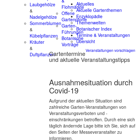
&
Aktuelles
Laubgehölze
Flohmärkte
Aktuelle Gartenthemen
&
Offene
Enzyklopädie
Nadelgehölze
Gartenpforte
Themenwelten
Sommerblumen
Garten-
Botanischer Index
&
Führungen
Termine & Veranstaltungen
Kübelpflanzen
Botanische
Übersicht
Kräuter
Vorträge
&
Veranstaltungen vorschlagen
Gartentermine
Duftpflanzen
und aktuelle Veranstaltungstipps
Ausnahmesituation durch
Covid-19
Aufgrund der aktuellen Situation sind
zahlreiche Garten-Veranstaltungen von
Veranstaltungsverboten und -
einschränkungen betroffen. Durch eine sich
täglich ändernde Lage bitte ich Sie, sich auf
den Seiten der Messeveranstalter zu
informieren.