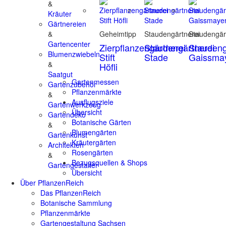
&
Kräuter
Gärtnereien
&
Geheimtipp
Staudengärtnerei
Staudengär
Gartencenter
Zierpflanzengärtnerei
Staudengärtnerei
Staudeng
Blumenzwiebeln
Stift
Stade
Gaissma
&
Höfli
Saatgut
Gartenmessen
Gartenzubehör
Pflanzenmärkte
&
Ausflugsziele
Gartenwerkzeug
Übersicht
Gartendeko
Botanische Gärten
&
Blumengärten
Gartenkunst
Kräutergärten
Architekten
Rosengärten
&
Bezugsquellen & Shops
Gartengestalter
Übersicht
Über PflanzenReich
Das PflanzenReich
Botanische Sammlung
Pflanzenmärkte
Gartengestaltung Sachsen