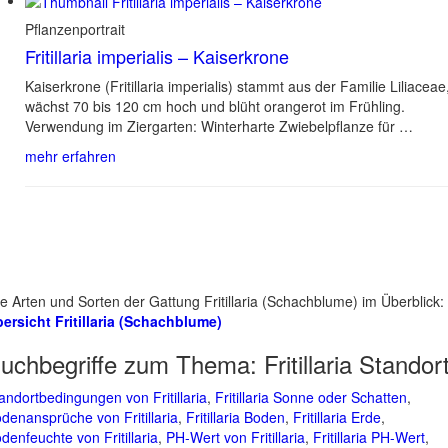
Pflanzenportrait
Fritillaria imperialis – Kaiserkrone
Kaiserkrone (Fritillaria imperialis) stammt aus der Familie Liliaceae
wächst 70 bis 120 cm hoch und blüht orangerot im Frühling.
Verwendung im Ziergarten: Winterharte Zwiebelpflanze für …
mehr erfahren
le Arten und Sorten der Gattung Fritillaria (Schachblume) im Überblick:
ersicht Fritillaria (Schachblume)
uchbegriffe zum Thema:
Fritillaria Standor
andortbedingungen von Fritillaria
,
Fritillaria Sonne oder Schatten
,
denansprüche von Fritillaria
,
Fritillaria Boden
,
Fritillaria Erde
,
denfeuchte von Fritillaria
,
PH-Wert von Fritillaria
,
Fritillaria PH-Wert
,