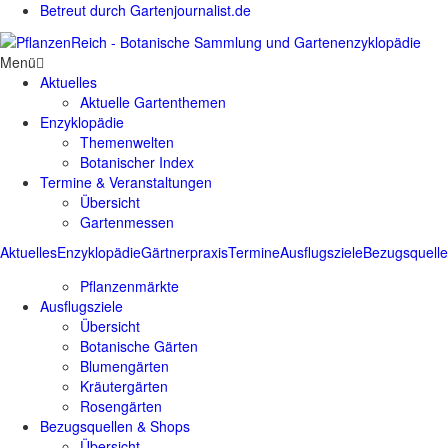
Betreut durch Gartenjournalist.de
Menü
Aktuelles
Aktuelle Gartenthemen
Enzyklopädie
Themenwelten
Botanischer Index
Termine & Veranstaltungen
Übersicht
Gartenmessen
Aktuelles
Enzyklopädie
Gärtnerpraxis
Termine
Ausflugsziele
Bezugsquell
Pflanzenmärkte
Ausflugsziele
Übersicht
Botanische Gärten
Blumengärten
Kräutergärten
Rosengärten
Bezugsquellen & Shops
Übersicht