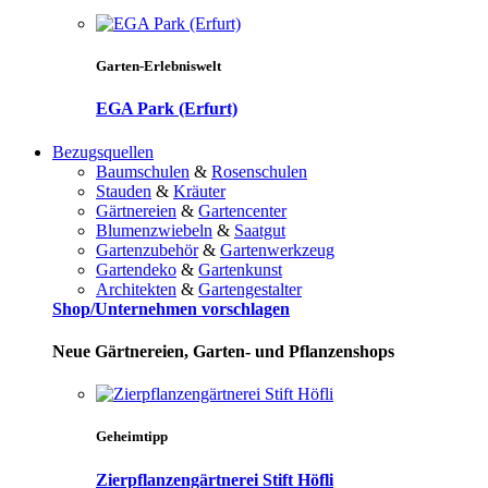
Garten-Erlebniswelt
EGA Park (Erfurt)
Bezugsquellen
Baumschulen
&
Rosenschulen
Stauden
&
Kräuter
Gärtnereien
&
Gartencenter
Blumenzwiebeln
&
Saatgut
Gartenzubehör
&
Gartenwerkzeug
Gartendeko
&
Gartenkunst
Architekten
&
Gartengestalter
Shop/Unternehmen vorschlagen
Neue Gärtnereien, Garten- und Pflanzenshops
Geheimtipp
Zierpflanzengärtnerei Stift Höfli