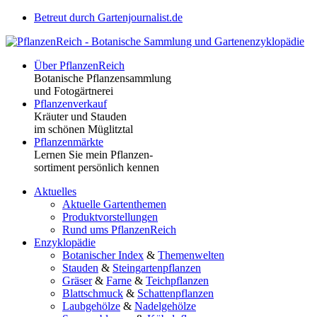
Betreut durch Gartenjournalist.de
Über PflanzenReich
Botanische Pflanzensammlung
und Fotogärtnerei
Pflanzenverkauf
Kräuter und Stauden
im schönen Müglitztal
Pflanzenmärkte
Lernen Sie mein Pflanzen-
sortiment persönlich kennen
Aktuelles
Aktuelle Gartenthemen
Produktvorstellungen
Rund ums PflanzenReich
Enzyklopädie
Botanischer Index
&
Themenwelten
Stauden
&
Steingartenpflanzen
Gräser
&
Farne
&
Teichpflanzen
Blattschmuck
&
Schattenpflanzen
Laubgehölze
&
Nadelgehölze