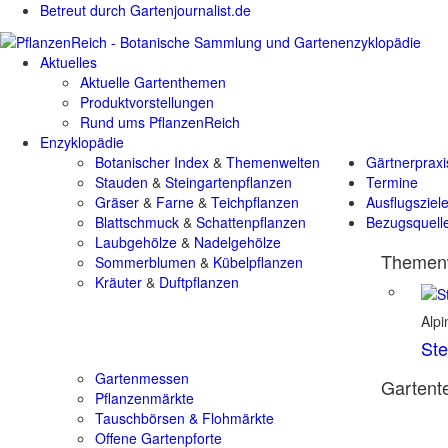
Betreut durch Gartenjournalist.de
Aktuelles
Aktuelle Gartenthemen
Produktvorstellungen
Rund ums PflanzenReich
Enzyklopädie
Botanischer Index
&
Themenwelten
Gärtnerpraxi
Stauden
&
Steingartenpflanzen
Termine
Gräser
&
Farne
&
Teichpflanzen
Ausflugsziel
Blattschmuck
&
Schattenpflanzen
Bezugsquell
Laubgehölze
&
Nadelgehölze
Themenw
Sommerblumen
&
Kübelpflanzen
Kräuter
&
Duftpflanzen
Alp
Ste
Gartenmessen
Gartente
Pflanzenmärkte
Tauschbörsen & Flohmärkte
Offene Gartenpforte