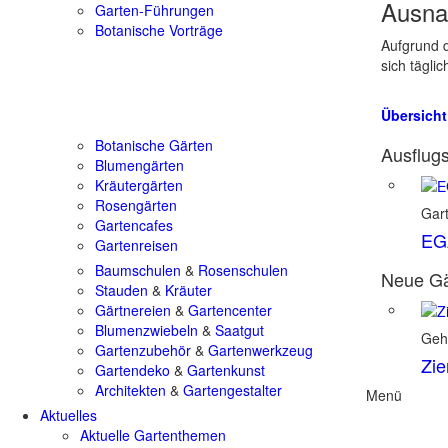
Ausna
Garten-Führungen
Botanische Vorträge
Aufgrund d
sich tägli
Übersicht
Botanische Gärten
Ausflugs
Blumengärten
Kräutergärten
Rosengärten
Gart
Gartencafes
EGA
Gartenreisen
Baumschulen
&
Rosenschulen
Neue Gä
Stauden
&
Kräuter
Gärtnereien
&
Gartencenter
Blumenzwiebeln
&
Saatgut
Geh
Gartenzubehör
&
Gartenwerkzeug
Zie
Gartendeko
&
Gartenkunst
Architekten
&
Gartengestalter
Menü
Aktuelles
Aktuelle Gartenthemen