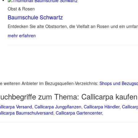
Obst & Rosen
Baumschule Schwartz
Entdecken Sie alte Obstsorten, die Vielfalt an Rosen und ein umf
mehr erfahren
le weiteren Anbieter im Bezugsquellen-Verzeichnis:
Shops und Bezugsq
uchbegriffe zum Thema:
Callicarpa kaufen
llicarpa Versand
,
Callicarpa Jungpflanzen
,
Callicarpa Händler
,
Callica
llicarpa Baumschulversand
,
Callicarpa Gartencenter
,