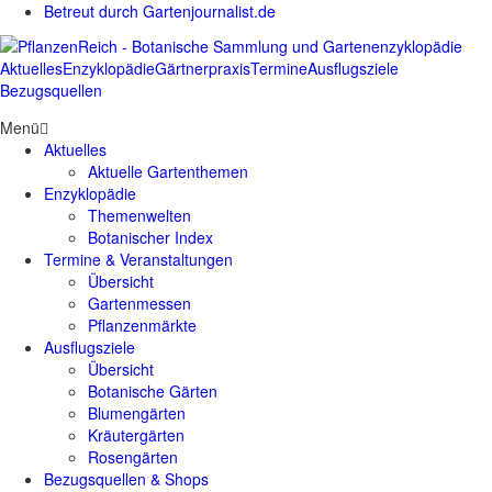
Betreut durch Gartenjournalist.de
Aktuelles
Enzyklopädie
Gärtnerpraxis
Termine
Ausflugsziele
Bezugsquellen
Menü
Aktuelles
Aktuelle Gartenthemen
Enzyklopädie
Themenwelten
Botanischer Index
Termine & Veranstaltungen
Übersicht
Gartenmessen
Pflanzenmärkte
Ausflugsziele
Übersicht
Botanische Gärten
Blumengärten
Kräutergärten
Rosengärten
Bezugsquellen & Shops