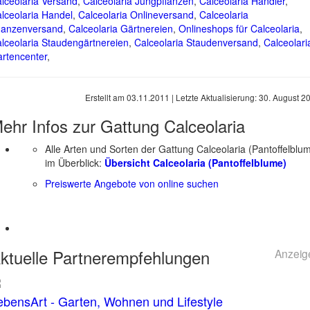
lceolaria Versand
,
Calceolaria Jungpflanzen
,
Calceolaria Händler
,
lceolaria Handel
,
Calceolaria Onlineversand
,
Calceolaria
lanzenversand
,
Calceolaria Gärtnereien
,
Onlineshops für Calceolaria
,
lceolaria Staudengärtnereien
,
Calceolaria Staudenversand
,
Calceolari
rtencenter
,
Erstellt am
03.11.2011
| Letzte Aktualisierung:
30. August 2
ehr Infos zur Gattung
Calceolaria
Alle Arten und Sorten der Gattung Calceolaria (Pantoffelblu
im Überblick:
Übersicht Calceolaria (Pantoffelblume)
Preiswerte Angebote von online suchen
ktuelle
Partnerempfehlungen
Anzeig
ebensArt - Garten, Wohnen und Lifestyle