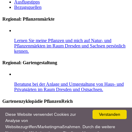
Ausflugstipps
Bezugsquellen
Regional: Pflanzenmärkte
Lernen Sie meine Pflanzen und mich auf Natur- und
Pflanzenmärkten im Raum Dresden und Sachsen persönlich
kennen.
Regional:
Gartengestaltung
Beratung bei der Anlage und Umgestaltung von Haus- und
Privatgärten im Raum Dresden und Ostsachsen.
Gartenenzyklopädie PflanzenReich
Entdecken Sie im Gartenlexikon mehr als 8.000 Pflanzen, 10.000
Diese Website verwendet Cookies zur
Verstanden
Bilder und viele nützliche und wertvolle Garten- und Pflegetipps für
Analyse von
Einsteiger und Gartenprofis.
Websitezugriffen/Marketingmaßnahmen. Durch die weitere