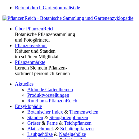
Betreut durch Gartenjournalist.de
Über PflanzenReich
Botanische Pflanzensammlung
und Fotogärtnerei
Pflanzenverkauf
Kräuter und Stauden
im schönen Müglitztal
Pflanzenmärkte
Lernen Sie mein Pflanzen-
sortiment persönlich kennen
Aktuelles
Aktuelle Gartenthemen
Produktvorstellungen
Rund ums PflanzenReich
Enzyklopädie
Botanischer Index
&
Themenwelten
Stauden
&
Steingartenpflanzen
Gräser
&
Farne
&
Teichpflanzen
Blattschmuck
&
Schattenpflanzen
Laubgehölze
&
Nadelgehölze