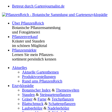
Betreut durch Gartenjournalist.de
Über PflanzenReich
Botanische Pflanzensammlung
und Fotogärtnerei
Pflanzenverkauf
Kräuter und Stauden
im schönen Müglitztal
Pflanzenmärkte
Lernen Sie mein Pflanzen-
sortiment persönlich kennen
Aktuelles
Aktuelle Gartenthemen
Produktvorstellungen
Rund ums PflanzenReich
Enzyklopädie
Botanischer Index
&
Themenwelten
Stauden
&
Steingartenpflanzen
Gräser
&
Farne
&
Teichpflanzen
Blattschmuck
&
Schattenpflanzen
Laubgehölze
&
Nadelgehölze