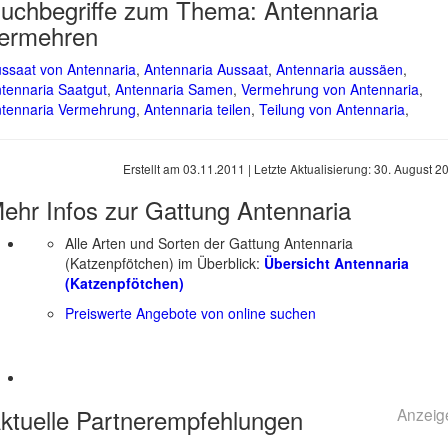
uchbegriffe zum Thema:
Antennaria
ermehren
ssaat von Antennaria
,
Antennaria Aussaat
,
Antennaria aussäen
,
tennaria Saatgut
,
Antennaria Samen
,
Vermehrung von Antennaria
,
tennaria Vermehrung
,
Antennaria teilen
,
Teilung von Antennaria
,
Erstellt am
03.11.2011
| Letzte Aktualisierung:
30. August 2
ehr Infos zur Gattung
Antennaria
Alle Arten und Sorten der Gattung Antennaria
(Katzenpfötchen) im Überblick:
Übersicht Antennaria
(Katzenpfötchen)
Preiswerte Angebote von online suchen
ktuelle
Partnerempfehlungen
Anzeig