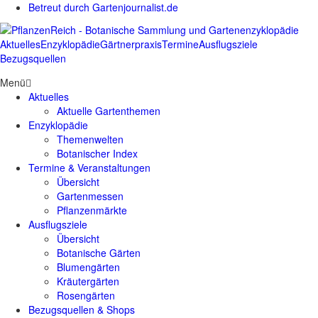
Betreut durch Gartenjournalist.de
Aktuelles
Enzyklopädie
Gärtnerpraxis
Termine
Ausflugsziele
Bezugsquellen
Menü
Aktuelles
Aktuelle Gartenthemen
Enzyklopädie
Themenwelten
Botanischer Index
Termine & Veranstaltungen
Übersicht
Gartenmessen
Pflanzenmärkte
Ausflugsziele
Übersicht
Botanische Gärten
Blumengärten
Kräutergärten
Rosengärten
Bezugsquellen & Shops