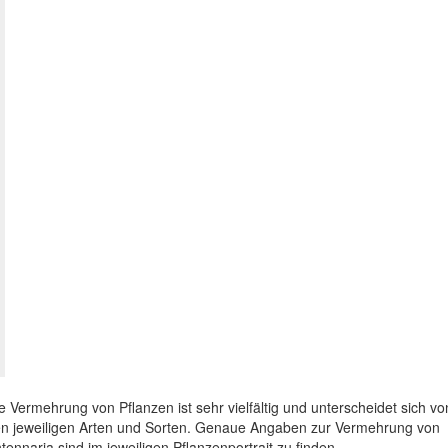
e Vermehrung von Pflanzen ist sehr vielfältig und unterscheidet sich vo
n jeweiligen Arten und Sorten. Genaue Angaben zur Vermehrung von
tennaria sind im jeweiligen Pflanzenportrait zu finden.