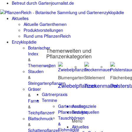
Betreut durch Gartenjournalist.de
Aktuelles
Aktuelle Gartenthemen
Produktvorstellungen
Rund ums PflanzenReich
Enzyklopädie
Botanischer
Themenwelten und
Index
Pflanzenkategorien
&
Themenwelten
Stauden
&
Blumengarten
Stilelement
Flächenbe
Steingartenpflanzen
Zwiebelpflanzen
Trockenmauer
Polsters
Gräser
Gärtnerpraxis
&
Termine
Farne
Gartenmessen
Ausflugsziele
&
Pflanzenmärkte
Bezugsquellen
Teichpflanzen
Tauschbörsen
Blattschmuck
Menü
&
&
Aktuelles
Flohmärkte
Schattenpflanzen