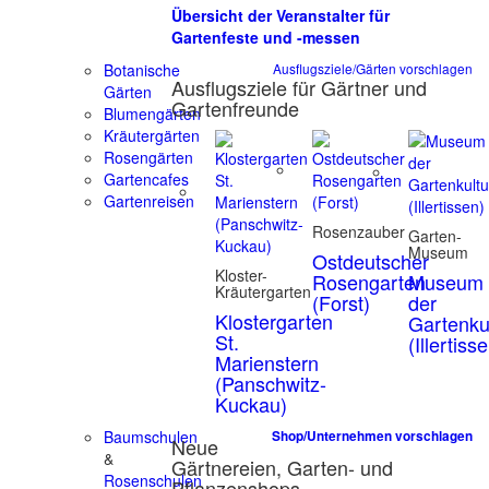
Übersicht der Veranstalter für
Gartenfeste und -messen
Botanische
Ausflugsziele/Gärten vorschlagen
Ausflugsziele für Gärtner und
Gärten
Gartenfreunde
Blumengärten
Kräutergärten
Rosengärten
Gartencafes
Gartenreisen
Rosenzauber
Garten-
Museum
Ostdeutscher
Kloster-
Rosengarten
Museum
Kräutergarten
(Forst)
der
Klostergarten
Gartenku
St.
(Illertiss
Marienstern
(Panschwitz-
Kuckau)
Baumschulen
Shop/Unternehmen vorschlagen
Neue
&
Gärtnereien, Garten- und
Rosenschulen
Pflanzenshops