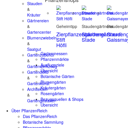
Stauden
&
Kräuter
Gärtnereien
&
Geheimtipp
Staudengärtnerei
Staudengär
Gartencenter
Zierpflanzengärtnerei
Staudengärtnerei
Staudeng
Blumenzwiebeln
Stift
Stade
Gaissma
&
Höfli
Saatgut
Gartenmessen
Gartenzubehör
Pflanzenmärkte
&
Ausflugsziele
Gartenwerkzeug
Übersicht
Gartendeko
Botanische Gärten
&
Blumengärten
Gartenkunst
Kräutergärten
Architekten
Rosengärten
&
Bezugsquellen & Shops
Gartengestalter
Übersicht
Über PflanzenReich
Das PflanzenReich
Botanische Sammlung
Pflanzenmärkte