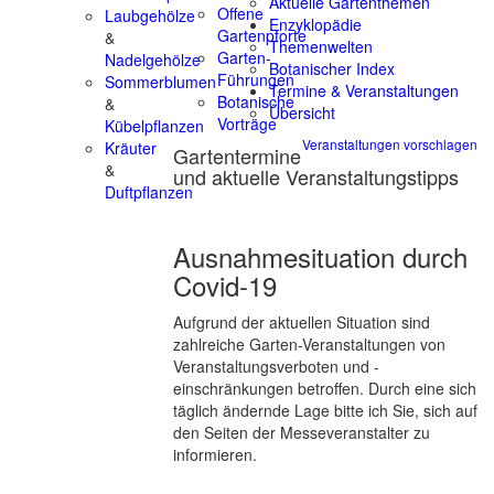
Aktuelle Gartenthemen
Offene
Laubgehölze
Enzyklopädie
Gartenpforte
&
Themenwelten
Garten-
Nadelgehölze
Botanischer Index
Führungen
Sommerblumen
Termine & Veranstaltungen
Botanische
&
Übersicht
Vorträge
Kübelpflanzen
Veranstaltungen vorschlagen
Kräuter
Gartentermine
&
und aktuelle Veranstaltungstipps
Duftpflanzen
Ausnahmesituation durch
Covid-19
Aufgrund der aktuellen Situation sind
zahlreiche Garten-Veranstaltungen von
Veranstaltungsverboten und -
einschränkungen betroffen. Durch eine sich
täglich ändernde Lage bitte ich Sie, sich auf
den Seiten der Messeveranstalter zu
informieren.