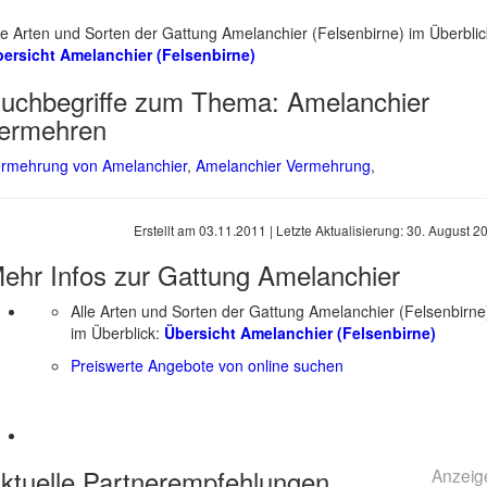
le Arten und Sorten der Gattung Amelanchier (Felsenbirne) im Überblic
ersicht Amelanchier (Felsenbirne)
uchbegriffe zum Thema:
Amelanchier
ermehren
rmehrung von Amelanchier
,
Amelanchier Vermehrung
,
Erstellt am
03.11.2011
| Letzte Aktualisierung:
30. August 2
ehr Infos zur Gattung
Amelanchier
Alle Arten und Sorten der Gattung Amelanchier (Felsenbirne
im Überblick:
Übersicht Amelanchier (Felsenbirne)
Preiswerte Angebote von online suchen
ktuelle
Partnerempfehlungen
Anzeig