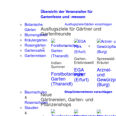
Übersicht der Veranstalter für
Gartenfeste und -messen
Botanische
Ausflugsziele/Gärten vorschlagen
Ausflugsziele für Gärtner und
Gärten
Gartenfreunde
Blumengärten
Kräutergärten
Rosengärten
Gartencafes
Gartenreisen
Garten-
Spreewald-
Erlebniswelt
Kräuter
Indian-
Summer
EGA
Arznei-
Forstbotanischer
Park
und
Garten
(Erfurt)
Gewürzpf
(Tharandt)
(Burg)
Baumschulen
Shop/Unternehmen vorschlagen
Neue
&
Gärtnereien, Garten- und
Rosenschulen
Pflanzenshops
Stauden
&