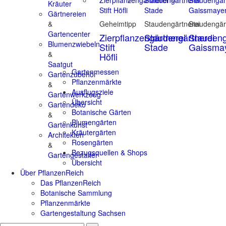
Kräuter
Gärtnereien
&
Geheimtipp
Staudengärtnerei
Staudengär
Gartencenter
Zierpflanzengärtnerei
Staudengärtnerei
Staudeng
Blumenzwiebeln
Stift
Stade
Gaissma
&
Höfli
Saatgut
Gartenmessen
Gartenzubehör
Pflanzenmärkte
&
Ausflugsziele
Gartenwerkzeug
Übersicht
Gartendeko
Botanische Gärten
&
Blumengärten
Gartenkunst
Kräutergärten
Architekten
Rosengärten
&
Bezugsquellen & Shops
Gartengestalter
Übersicht
Über PflanzenReich
Das PflanzenReich
Botanische Sammlung
Pflanzenmärkte
Gartengestaltung Sachsen