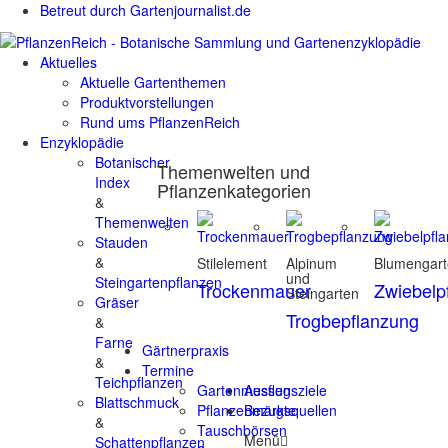
Betreut durch Gartenjournalist.de
Aktuelles
Aktuelle Gartenthemen
Produktvorstellungen
Rund ums PflanzenReich
Enzyklopädie
Botanischer
Themenwelten und
Index
Pflanzenkategorien
&
Themenwelten
Stauden
&
Stilelement
Alpinum
Blumengar
und
Steingartenpflanzen
Trockenmauer
Zwiebelp
Steingarten
Gräser
Trogbepflanzung
&
Farne
Gärtnerpraxis
&
Termine
Teichpflanzen
Gartenmessen
Ausflugsziele
Blattschmuck
Pflanzenmärkte
Bezugsquellen
&
Tauschbörsen
Menü
Schattenpflanzen