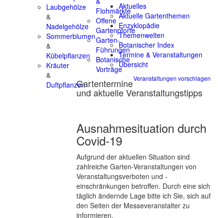
&
Aktuelles
Laubgehölze
Flohmärkte
Aktuelle Gartenthemen
&
Offene
Enzyklopädie
Nadelgehölze
Gartenpforte
Themenwelten
Sommerblumen
Garten-
Botanischer Index
&
Führungen
Termine & Veranstaltungen
Kübelpflanzen
Botanische
Übersicht
Kräuter
Vorträge
&
Veranstaltungen vorschlagen
Gartentermine
Duftpflanzen
und aktuelle Veranstaltungstipps
Ausnahmesituation durch
Covid-19
Aufgrund der aktuellen Situation sind
zahlreiche Garten-Veranstaltungen von
Veranstaltungsverboten und -
einschränkungen betroffen. Durch eine sich
täglich ändernde Lage bitte ich Sie, sich auf
den Seiten der Messeveranstalter zu
informieren.