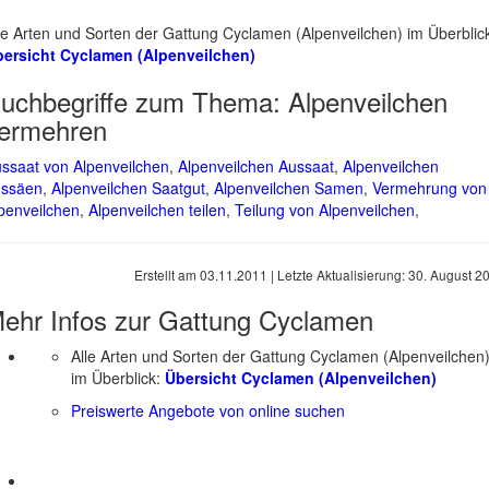
le Arten und Sorten der Gattung Cyclamen (Alpenveilchen) im Überblic
ersicht Cyclamen (Alpenveilchen)
uchbegriffe zum Thema:
Alpenveilchen
ermehren
ssaat von Alpenveilchen
,
Alpenveilchen Aussaat
,
Alpenveilchen
ussäen
,
Alpenveilchen Saatgut
,
Alpenveilchen Samen
,
Vermehrung von
penveilchen
,
Alpenveilchen teilen
,
Teilung von Alpenveilchen
,
Erstellt am
03.11.2011
| Letzte Aktualisierung:
30. August 2
ehr Infos zur Gattung
Cyclamen
Alle Arten und Sorten der Gattung Cyclamen (Alpenveilchen
im Überblick:
Übersicht Cyclamen (Alpenveilchen)
Preiswerte Angebote von online suchen