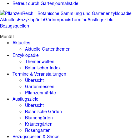
Betreut durch Gartenjournalist.de
Aktuelles
Enzyklopädie
Gärtnerpraxis
Termine
Ausflugsziele
Bezugsquellen
Menü
Aktuelles
Aktuelle Gartenthemen
Enzyklopädie
Themenwelten
Botanischer Index
Termine & Veranstaltungen
Übersicht
Gartenmessen
Pflanzenmärkte
Ausflugsziele
Übersicht
Botanische Gärten
Blumengärten
Kräutergärten
Rosengärten
Bezugsquellen & Shops