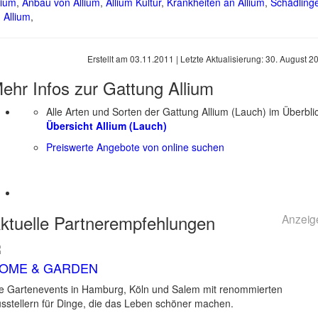
lium
,
Anbau von Allium
,
Allium Kultur
,
Krankheiten an Allium
,
Schädling
 Allium
,
Erstellt am
03.11.2011
| Letzte Aktualisierung:
30. August 2
ehr Infos zur Gattung
Allium
Alle Arten und Sorten der Gattung Allium (Lauch) im Überbli
Übersicht Allium (Lauch)
Preiswerte Angebote von online suchen
ktuelle
Partnerempfehlungen
Anzeig
OME & GARDEN
e Gartenevents in Hamburg, Köln und Salem mit renommierten
sstellern für Dinge, die das Leben schöner machen.