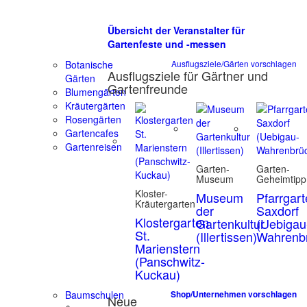
Übersicht der Veranstalter für
Gartenfeste und -messen
Botanische
Ausflugsziele/Gärten vorschlagen
Ausflugsziele für Gärtner und
Gärten
Gartenfreunde
Blumengärten
Kräutergärten
Rosengärten
Gartencafes
Gartenreisen
Garten-
Garten-
Museum
Geheimtipp
Kloster-
Museum
Pfarrgar
Kräutergarten
der
Saxdorf
Klostergarten
Gartenkultur
(Uebigau
St.
(Illertissen)
Wahrenb
Marienstern
(Panschwitz-
Kuckau)
Baumschulen
Shop/Unternehmen vorschlagen
Neue