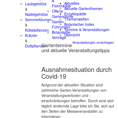
&
Aktuelles
Laubgehölze
Flohmärkte
Aktuelle Gartenthemen
&
Offene
Enzyklopädie
Nadelgehölze
Gartenpforte
Themenwelten
Sommerblumen
Garten-
Botanischer Index
&
Führungen
Termine & Veranstaltungen
Kübelpflanzen
Botanische
Übersicht
Kräuter
Vorträge
&
Veranstaltungen vorschlagen
Gartentermine
Duftpflanzen
und aktuelle Veranstaltungstipps
Ausnahmesituation durch
Covid-19
Aufgrund der aktuellen Situation sind
zahlreiche Garten-Veranstaltungen von
Veranstaltungsverboten und -
einschränkungen betroffen. Durch eine sich
täglich ändernde Lage bitte ich Sie, sich auf
den Seiten der Messeveranstalter zu
informieren.