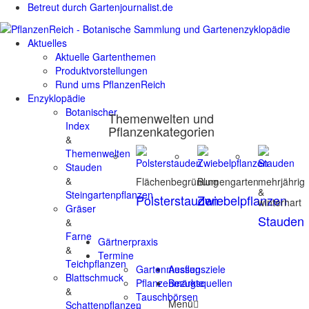
Betreut durch Gartenjournalist.de
Aktuelles
Aktuelle Gartenthemen
Produktvorstellungen
Rund ums PflanzenReich
Enzyklopädie
Botanischer
Themenwelten und
Index
Pflanzenkategorien
&
Themenwelten
Stauden
&
Flächenbegrünung
Blumengarten
mehrjährig
&
Steingartenpflanzen
Polsterstauden
Zwiebelpflanzen
winterhart
Gräser
Stauden
&
Farne
Gärtnerpraxis
&
Termine
Teichpflanzen
Gartenmessen
Ausflugsziele
Blattschmuck
Pflanzenmärkte
Bezugsquellen
&
Tauschbörsen
Menü
Schattenpflanzen