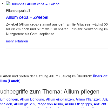
Pflanzenportrait
Allium cepa – Zwiebel
Zwiebel (Allium cepa) stammt aus der Familie Alliaceae, wächst 50
bis 80 cm hoch und blüht weiß im späten Frühjahr. Verwendung im
Nutzgarten: als Gemüsepflanze …
mehr erfahren
le Arten und Sorten der Gattung Allium (Lauch) im Überblick:
Übersich
lium (Lauch)
uchbegriffe zum Thema:
Allium pflegen
lium düngen
,
Allium Düngung
,
Allium einpflanzen
,
Allium Pflanzzeit
,
All
hneiden
,
Allium gießen
,
Pflege von Allium
,
Allium Pflegetipps
,
Anzucht