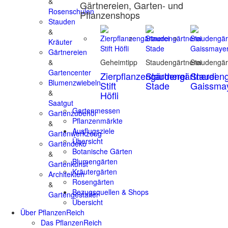
&
Gärtnereien, Garten- und
Rosenschulen
Pflanzenshops
Stauden
&
Kräuter
Gärtnereien
&
Geheimtipp
Staudengärtnerei
Staudengär
Gartencenter
Zierpflanzengärtnerei
Staudengärtnerei
Staudeng
Blumenzwiebeln
Stift
Stade
Gaissma
&
Höfli
Saatgut
Gartenmessen
Gartenzubehör
Pflanzenmärkte
&
Ausflugsziele
Gartenwerkzeug
Übersicht
Gartendeko
Botanische Gärten
&
Blumengärten
Gartenkunst
Kräutergärten
Architekten
Rosengärten
&
Bezugsquellen & Shops
Gartengestalter
Übersicht
Über PflanzenReich
Das PflanzenReich