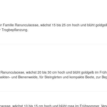
r Familie Ranunculaceae, wächst 15 bis 25 cm hoch und blüht goldgelb
r Trogbepflanzung.
 Ranunculaceae, wächst 20 bis 30 cm hoch und blüht goldgelb im Früh
nsekten- und Bienenweide, für Steingärten und kompakte Beete, zur Be
sicaceae, wächst 10 bis 15 cm hoch und blüht rosa im Frühsommer. Ve