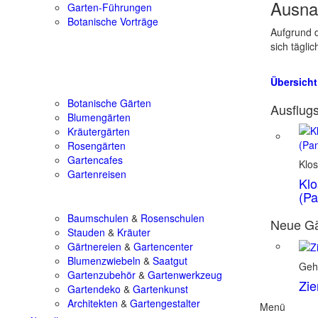
Ausna
Garten-Führungen
Botanische Vorträge
Aufgrund d
sich tägli
Übersicht
Botanische Gärten
Ausflugs
Blumengärten
Kräutergärten
Rosengärten
Gartencafes
Klos
Gartenreisen
Klo
(Pa
Baumschulen
&
Rosenschulen
Neue Gä
Stauden
&
Kräuter
Gärtnereien
&
Gartencenter
Blumenzwiebeln
&
Saatgut
Geh
Gartenzubehör
&
Gartenwerkzeug
Zie
Gartendeko
&
Gartenkunst
Architekten
&
Gartengestalter
Menü