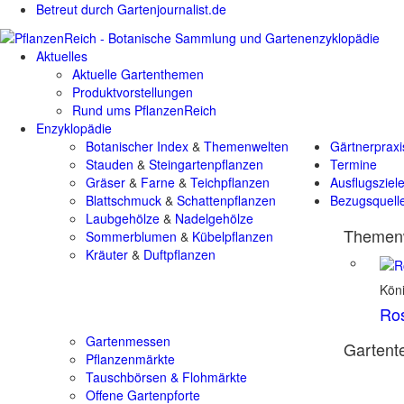
Betreut durch Gartenjournalist.de
Aktuelles
Aktuelle Gartenthemen
Produktvorstellungen
Rund ums PflanzenReich
Enzyklopädie
Botanischer Index
&
Themenwelten
Gärtnerpraxi
Stauden
&
Steingartenpflanzen
Termine
Gräser
&
Farne
&
Teichpflanzen
Ausflugsziel
Blattschmuck
&
Schattenpflanzen
Bezugsquell
Laubgehölze
&
Nadelgehölze
Themenw
Sommerblumen
&
Kübelpflanzen
Kräuter
&
Duftpflanzen
Kön
Ro
Gartenmessen
Gartente
Pflanzenmärkte
Tauschbörsen & Flohmärkte
Offene Gartenpforte