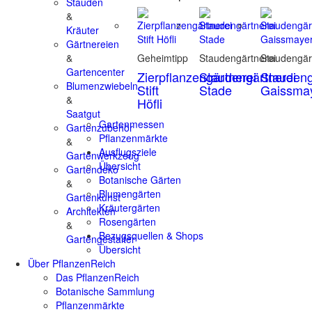
Stauden
&
Kräuter
Gärtnereien
&
Geheimtipp
Staudengärtnerei
Staudengär
Gartencenter
Zierpflanzengärtnerei
Staudengärtnerei
Staudeng
Blumenzwiebeln
Stift
Stade
Gaissma
&
Höfli
Saatgut
Gartenmessen
Gartenzubehör
Pflanzenmärkte
&
Ausflugsziele
Gartenwerkzeug
Übersicht
Gartendeko
Botanische Gärten
&
Blumengärten
Gartenkunst
Kräutergärten
Architekten
Rosengärten
&
Bezugsquellen & Shops
Gartengestalter
Übersicht
Über PflanzenReich
Das PflanzenReich
Botanische Sammlung
Pflanzenmärkte