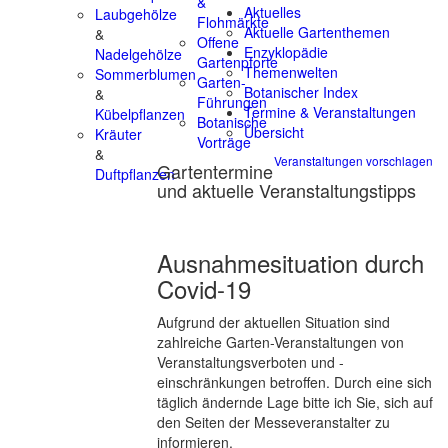
&
Aktuelles
Laubgehölze
Flohmärkte
Aktuelle Gartenthemen
&
Offene
Enzyklopädie
Nadelgehölze
Gartenpforte
Themenwelten
Sommerblumen
Garten-
Botanischer Index
&
Führungen
Termine & Veranstaltungen
Kübelpflanzen
Botanische
Übersicht
Kräuter
Vorträge
&
Veranstaltungen vorschlagen
Gartentermine
Duftpflanzen
und aktuelle Veranstaltungstipps
Ausnahmesituation durch
Covid-19
Aufgrund der aktuellen Situation sind
zahlreiche Garten-Veranstaltungen von
Veranstaltungsverboten und -
einschränkungen betroffen. Durch eine sich
täglich ändernde Lage bitte ich Sie, sich auf
den Seiten der Messeveranstalter zu
informieren.