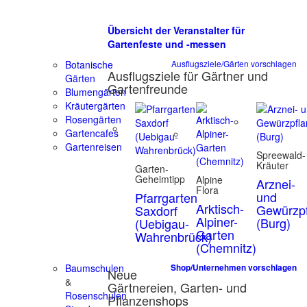
Übersicht der Veranstalter für
Gartenfeste und -messen
Botanische
Ausflugsziele/Gärten vorschlagen
Ausflugsziele für Gärtner und
Gärten
Gartenfreunde
Blumengärten
Kräutergärten
Rosengärten
Gartencafes
Gartenreisen
Spreewald-
Kräuter
Garten-
Geheimtipp
Alpine
Arznei-
Flora
und
Pfarrgarten
Arktisch-
Gewürzpf
Saxdorf
Alpiner-
(Burg)
(Uebigau-
Garten
Wahrenbrück)
(Chemnitz)
Baumschulen
Shop/Unternehmen vorschlagen
Neue
&
Gärtnereien, Garten- und
Rosenschulen
Pflanzenshops