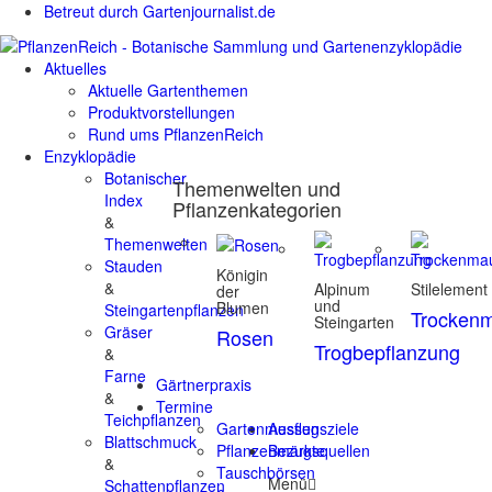
Betreut durch Gartenjournalist.de
Aktuelles
Aktuelle Gartenthemen
Produktvorstellungen
Rund ums PflanzenReich
Enzyklopädie
Botanischer
Themenwelten und
Index
Pflanzenkategorien
&
Themenwelten
Stauden
Königin
&
Alpinum
Stilelement
der
und
Blumen
Steingartenpflanzen
Trocken
Steingarten
Gräser
Rosen
Trogbepflanzung
&
Farne
Gärtnerpraxis
&
Termine
Teichpflanzen
Gartenmessen
Ausflugsziele
Blattschmuck
Pflanzenmärkte
Bezugsquellen
&
Tauschbörsen
Menü
Schattenpflanzen