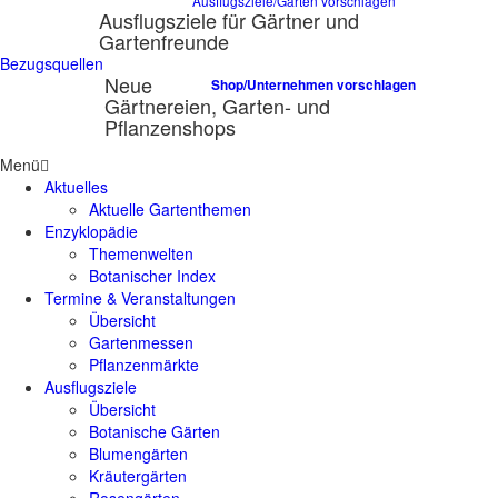
Ausflugsziele/Gärten vorschlagen
Ausflugsziele für Gärtner und
Gartenfreunde
Bezugsquellen
Neue
Shop/Unternehmen vorschlagen
Gärtnereien, Garten- und
Pflanzenshops
Menü
Aktuelles
Aktuelle Gartenthemen
Enzyklopädie
Themenwelten
Botanischer Index
Termine & Veranstaltungen
Übersicht
Gartenmessen
Pflanzenmärkte
Ausflugsziele
Übersicht
Botanische Gärten
Blumengärten
Kräutergärten