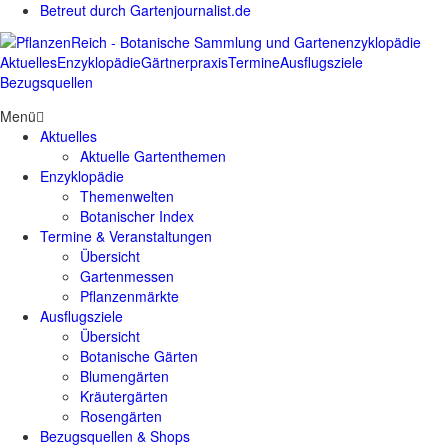
Betreut durch Gartenjournalist.de
Aktuelles
Enzyklopädie
Gärtnerpraxis
Termine
Ausflugsziele
Bezugsquellen
Menü
Aktuelles
Aktuelle Gartenthemen
Enzyklopädie
Themenwelten
Botanischer Index
Termine & Veranstaltungen
Übersicht
Gartenmessen
Pflanzenmärkte
Ausflugsziele
Übersicht
Botanische Gärten
Blumengärten
Kräutergärten
Rosengärten
Bezugsquellen & Shops