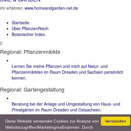
hr erfahren:
www.homeandgarden-net.de
Startseite
Über PflanzenReich
Botanischer Index
Regional: Pflanzenmärkte
Lernen Sie meine Pflanzen und mich auf Natur- und
Pflanzenmärkten im Raum Dresden und Sachsen persönlich
kennen.
Regional:
Gartengestaltung
Beratung bei der Anlage und Umgestaltung von Haus- und
Privatgärten im Raum Dresden und Ostsachsen.
Werben & Kooperationen
|
Datenschutz & Impressum
| © 2026 :
Diese Website verwendet Cookies zur Analyse von
Verstanden
www.pflanzenreich.com
Websitezugriffen/Marketingmaßnahmen. Durch