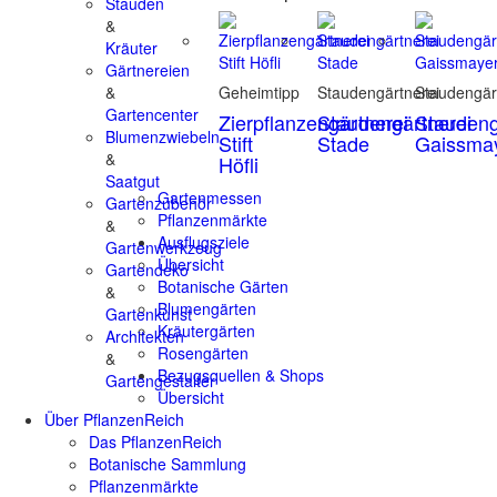
Stauden
&
Kräuter
Gärtnereien
&
Geheimtipp
Staudengärtnerei
Staudengär
Gartencenter
Zierpflanzengärtnerei
Staudengärtnerei
Staudeng
Blumenzwiebeln
Stift
Stade
Gaissma
&
Höfli
Saatgut
Gartenmessen
Gartenzubehör
Pflanzenmärkte
&
Ausflugsziele
Gartenwerkzeug
Übersicht
Gartendeko
Botanische Gärten
&
Blumengärten
Gartenkunst
Kräutergärten
Architekten
Rosengärten
&
Bezugsquellen & Shops
Gartengestalter
Übersicht
Über PflanzenReich
Das PflanzenReich
Botanische Sammlung
Pflanzenmärkte