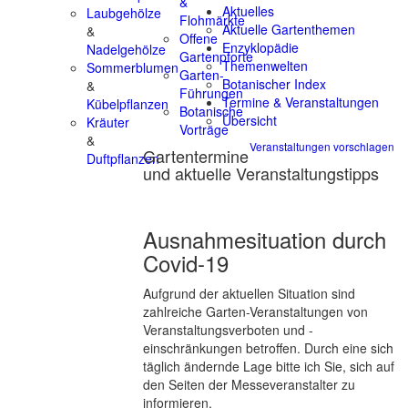
&
Aktuelles
Laubgehölze
Flohmärkte
Aktuelle Gartenthemen
&
Offene
Enzyklopädie
Nadelgehölze
Gartenpforte
Themenwelten
Sommerblumen
Garten-
Botanischer Index
&
Führungen
Termine & Veranstaltungen
Kübelpflanzen
Botanische
Übersicht
Kräuter
Vorträge
&
Veranstaltungen vorschlagen
Gartentermine
Duftpflanzen
und aktuelle Veranstaltungstipps
Ausnahmesituation durch
Covid-19
Aufgrund der aktuellen Situation sind
zahlreiche Garten-Veranstaltungen von
Veranstaltungsverboten und -
einschränkungen betroffen. Durch eine sich
täglich ändernde Lage bitte ich Sie, sich auf
den Seiten der Messeveranstalter zu
informieren.