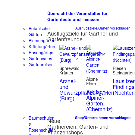
Übersicht der Veranstalter für
Gartenfeste und -messen
Botanische
Ausflugsziele/Gärten vorschlagen
Ausflugsziele für Gärtner und
Gärten
Gartenfreunde
Blumengärten
Kräutergärten
Rosengärten
Gartencafes
Gartenreisen
Spreewald-
Riesen-
Kräuter
Steingarten
Alpine
Arznei-
Lausitzer
Flora
und
Findling
Arktisch-
Gewürzpflanzengarten
(Nochten
Alpiner-
(Burg)
Garten
(Chemnitz)
Baumschulen
Shop/Unternehmen vorschlagen
Neue
&
Gärtnereien, Garten- und
Rosenschulen
Pflanzenshops