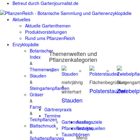
Betreut durch Gartenjournalist.de
Aktuelles
Aktuelle Gartenthemen
Produktvorstellungen
Rund ums PflanzenReich
Enzyklopädie
Botanischer
Themenwelten und
Index
Pflanzenkategorien
&
Themenwelten
Stauden
&
mehrjährig
Flächenbegrünung
Blumengar
&
Steingartenpflanzen
Polsterstauden
Zwiebelp
winterhart
Gräser
Stauden
&
Farne
Gärtnerpraxis
&
Termine
Teichpflanzen
Gartenmessen
Ausflugsziele
Blattschmuck
Pflanzenmärkte
Bezugsquellen
&
Tauschbörsen
Menü
Schattenpflanzen