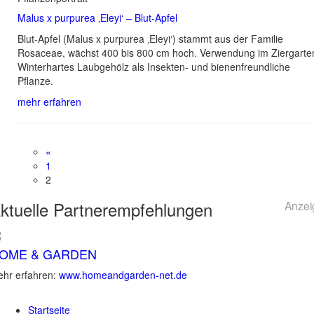
Malus x purpurea ‚Eleyi‘ – Blut-Apfel
Blut-Apfel (Malus x purpurea ‚Eleyi‘) stammt aus der Familie
Rosaceae, wächst 400 bis 800 cm hoch. Verwendung im Ziergarte
Winterhartes Laubgehölz als Insekten- und bienenfreundliche
Pflanze.
mehr erfahren
«
1
2
ktuelle
Partnerempfehlungen
Anzei
OME & GARDEN
hr erfahren:
www.homeandgarden-net.de
Startseite