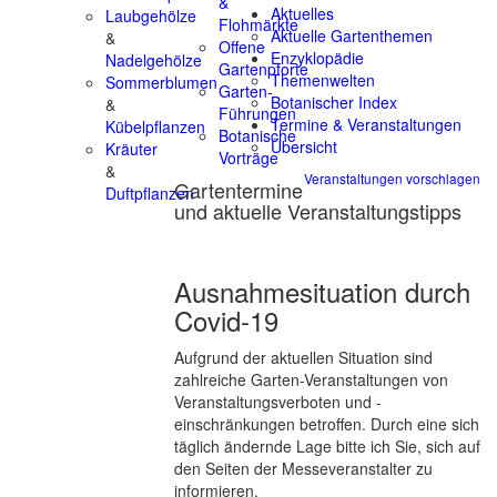
&
Aktuelles
Laubgehölze
Flohmärkte
Aktuelle Gartenthemen
&
Offene
Enzyklopädie
Nadelgehölze
Gartenpforte
Themenwelten
Sommerblumen
Garten-
Botanischer Index
&
Führungen
Termine & Veranstaltungen
Kübelpflanzen
Botanische
Übersicht
Kräuter
Vorträge
&
Veranstaltungen vorschlagen
Gartentermine
Duftpflanzen
und aktuelle Veranstaltungstipps
Ausnahmesituation durch
Covid-19
Aufgrund der aktuellen Situation sind
zahlreiche Garten-Veranstaltungen von
Veranstaltungsverboten und -
einschränkungen betroffen. Durch eine sich
täglich ändernde Lage bitte ich Sie, sich auf
den Seiten der Messeveranstalter zu
informieren.