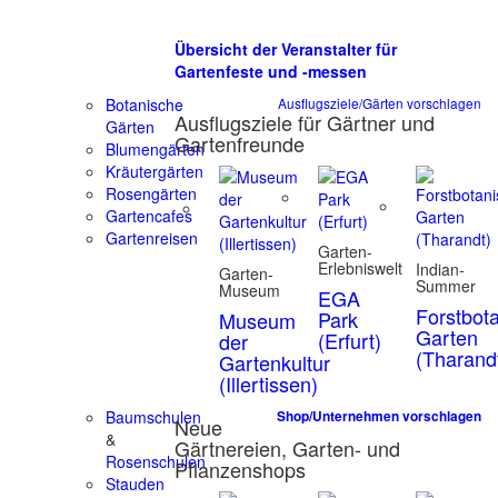
Übersicht der Veranstalter für
Gartenfeste und -messen
Botanische
Ausflugsziele/Gärten vorschlagen
Ausflugsziele für Gärtner und
Gärten
Gartenfreunde
Blumengärten
Kräutergärten
Rosengärten
Gartencafes
Gartenreisen
Garten-
Erlebniswelt
Indian-
Garten-
Summer
Museum
EGA
Forstbot
Park
Museum
Garten
(Erfurt)
der
(Tharand
Gartenkultur
(Illertissen)
Baumschulen
Shop/Unternehmen vorschlagen
Neue
&
Gärtnereien, Garten- und
Rosenschulen
Pflanzenshops
Stauden