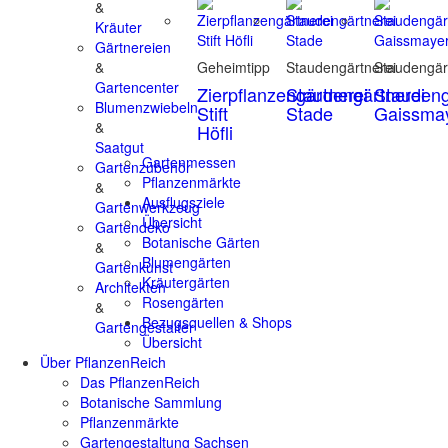
&
Kräuter
Gärtnereien
&
Geheimtipp
Staudengärtnerei
Staudengär
Gartencenter
Zierpflanzengärtnerei
Staudengärtnerei
Staudeng
Blumenzwiebeln
Stift
Stade
Gaissma
&
Höfli
Saatgut
Gartenmessen
Gartenzubehör
Pflanzenmärkte
&
Ausflugsziele
Gartenwerkzeug
Übersicht
Gartendeko
Botanische Gärten
&
Blumengärten
Gartenkunst
Kräutergärten
Architekten
Rosengärten
&
Bezugsquellen & Shops
Gartengestalter
Übersicht
Über PflanzenReich
Das PflanzenReich
Botanische Sammlung
Pflanzenmärkte
Gartengestaltung Sachsen