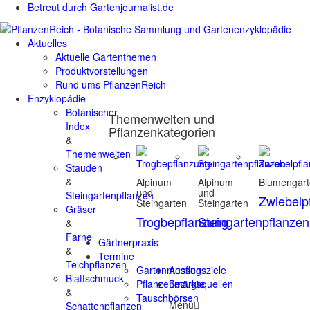
Betreut durch Gartenjournalist.de
Aktuelles
Aktuelle Gartenthemen
Produktvorstellungen
Rund ums PflanzenReich
Enzyklopädie
Botanischer
Themenwelten und
Index
Pflanzenkategorien
&
Themenwelten
Stauden
&
Alpinum
Alpinum
Blumengar
und
und
Steingartenpflanzen
Zwiebelp
Steingarten
Steingarten
Gräser
Trogbepflanzung
Steingartenpflanzen
&
Farne
Gärtnerpraxis
&
Termine
Teichpflanzen
Gartenmessen
Ausflugsziele
Blattschmuck
Pflanzenmärkte
Bezugsquellen
&
Tauschbörsen
Menü
Schattenpflanzen