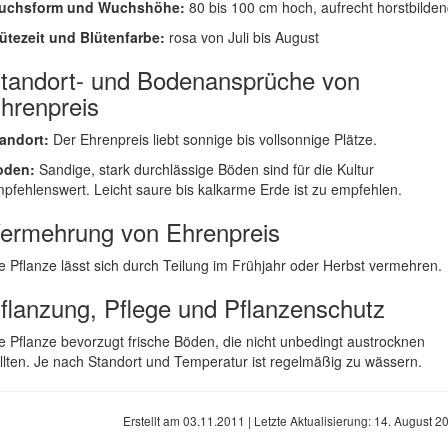
uchsform und Wuchshöhe:
80 bis 100 cm hoch, aufrecht horstbilde
ütezeit und Blütenfarbe:
rosa von Juli bis August
tandort- und Bodenansprüche von
hrenpreis
andort:
Der Ehrenpreis liebt sonnige bis vollsonnige Plätze.
oden:
Sandige, stark durchlässige Böden sind für die Kultur
pfehlenswert. Leicht saure bis kalkarme Erde ist zu empfehlen.
ermehrung von Ehrenpreis
e Pflanze lässt sich durch Teilung im Frühjahr oder Herbst vermehren.
flanzung, Pflege und Pflanzenschutz
e Pflanze bevorzugt frische Böden, die nicht unbedingt austrocknen
llten. Je nach Standort und Temperatur ist regelmäßig zu wässern.
Erstellt am
03.11.2011
| Letzte Aktualisierung:
14. August 2