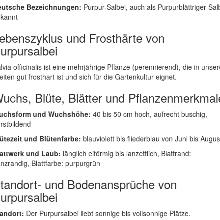
eutsche Bezeichnungen:
Purpur-Salbei, auch als Purpurblättriger Sal
kannt
ebenszyklus und Frosthärte von
urpursalbei
lvia officinalis ist eine mehrjährige Pflanze (perennierend), die in unse
eiten gut frosthart ist und sich für die Gartenkultur eignet.
uchs, Blüte, Blätter und Pflanzenmerkmal
uchsform und Wuchshöhe:
40 bis 50 cm hoch, aufrecht buschig,
rstbildend
ütezeit und Blütenfarbe:
blauviolett bis fliederblau von Juni bis Augus
attwerk und Laub:
länglich eiförmig bis lanzettlich, Blattrand:
nzrandig, Blattfarbe: purpurgrün
tandort- und Bodenansprüche von
urpursalbei
andort:
Der Purpursalbei liebt sonnige bis vollsonnige Plätze.