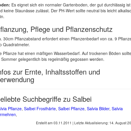
oden:
Es eignet sich ein normaler Gartenboden, der gut durchlässig ist
d keine Staunässe zulässt. Der PH-Wert sollte neutral bis leicht alkalis
in.
flanzung, Pflege und Pflanzenschutz
. 30cm Pflanzabstand erfordert einen Pflanzenbedarf von ca. 9 Pflanz
o Quadratmeter.
e Pflanze hat einen mäßigen Wasserbedarf. Auf trockenen Böden sollt
 Sommer gelegentlich bis regelmäßig gegossen werden.
nfos zur Ernte, Inhaltsstoffen und
erwendung
eliebte Suchbegriffe zu Salbei
lvia Pflanze
,
Salbei Frosthärte
,
Salbei Pflanze
,
Salvia Bilder
,
Salvia
ermehren
,
Erstellt am
03.11.2011
| Letzte Aktualisierung:
14. August 2