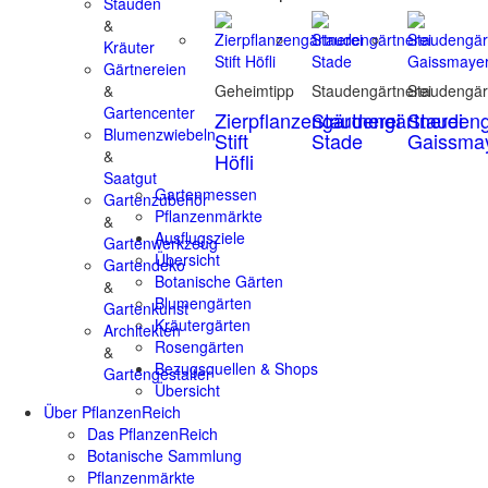
Stauden
&
Kräuter
Gärtnereien
&
Geheimtipp
Staudengärtnerei
Staudengär
Gartencenter
Zierpflanzengärtnerei
Staudengärtnerei
Staudeng
Blumenzwiebeln
Stift
Stade
Gaissma
&
Höfli
Saatgut
Gartenmessen
Gartenzubehör
Pflanzenmärkte
&
Ausflugsziele
Gartenwerkzeug
Übersicht
Gartendeko
Botanische Gärten
&
Blumengärten
Gartenkunst
Kräutergärten
Architekten
Rosengärten
&
Bezugsquellen & Shops
Gartengestalter
Übersicht
Über PflanzenReich
Das PflanzenReich
Botanische Sammlung
Pflanzenmärkte