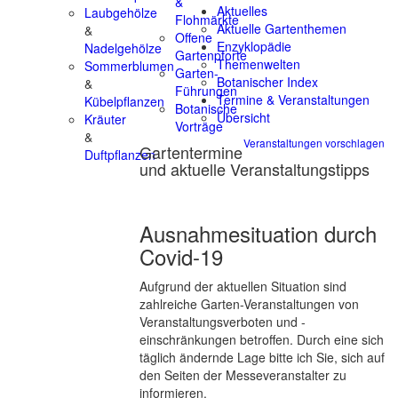
&
Aktuelles
Laubgehölze
Flohmärkte
Aktuelle Gartenthemen
&
Offene
Enzyklopädie
Nadelgehölze
Gartenpforte
Themenwelten
Sommerblumen
Garten-
Botanischer Index
&
Führungen
Termine & Veranstaltungen
Kübelpflanzen
Botanische
Übersicht
Kräuter
Vorträge
&
Veranstaltungen vorschlagen
Gartentermine
Duftpflanzen
und aktuelle Veranstaltungstipps
Ausnahmesituation durch
Covid-19
Aufgrund der aktuellen Situation sind
zahlreiche Garten-Veranstaltungen von
Veranstaltungsverboten und -
einschränkungen betroffen. Durch eine sich
täglich ändernde Lage bitte ich Sie, sich auf
den Seiten der Messeveranstalter zu
informieren.