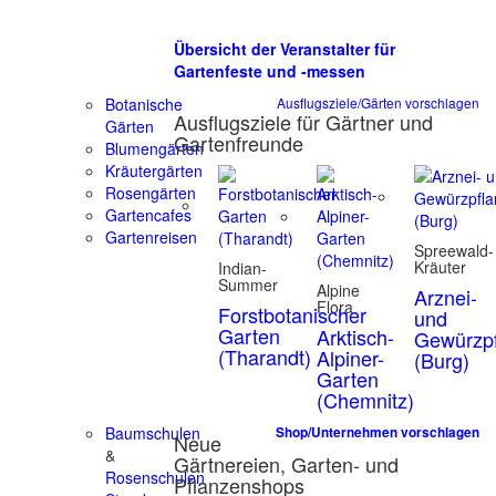
Übersicht der Veranstalter für
Gartenfeste und -messen
Botanische
Ausflugsziele/Gärten vorschlagen
Ausflugsziele für Gärtner und
Gärten
Gartenfreunde
Blumengärten
Kräutergärten
Rosengärten
Gartencafes
Gartenreisen
Spreewald-
Kräuter
Indian-
Summer
Alpine
Arznei-
Flora
Forstbotanischer
und
Garten
Arktisch-
Gewürzpf
(Tharandt)
Alpiner-
(Burg)
Garten
(Chemnitz)
Baumschulen
Shop/Unternehmen vorschlagen
Neue
&
Gärtnereien, Garten- und
Rosenschulen
Pflanzenshops