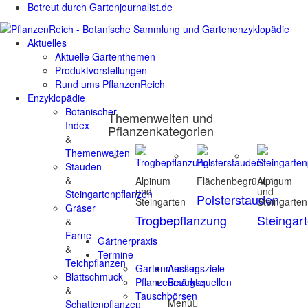
Betreut durch Gartenjournalist.de
Aktuelles
Aktuelle Gartenthemen
Produktvorstellungen
Rund ums PflanzenReich
Enzyklopädie
Botanischer
Themenwelten und
Index
Pflanzenkategorien
&
Themenwelten
Stauden
&
Alpinum
Flächenbegrünung
Alpinum
und
und
Steingartenpflanzen
Polsterstauden
Steingarten
Steingarten
Gräser
Trogbepflanzung
Steingar
&
Farne
Gärtnerpraxis
&
Termine
Teichpflanzen
Gartenmessen
Ausflugsziele
Blattschmuck
Pflanzenmärkte
Bezugsquellen
&
Tauschbörsen
Menü
Schattenpflanzen