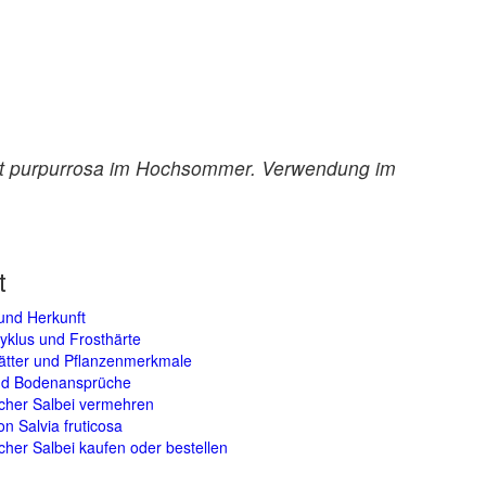
lüht purpurrosa im Hochsommer. Verwendung im
t
und Herkunft
yklus und Frosthärte
lätter und Pflanzenmerkmale
und Bodenansprüche
cher Salbei vermehren
on Salvia fruticosa
cher Salbei kaufen oder bestellen