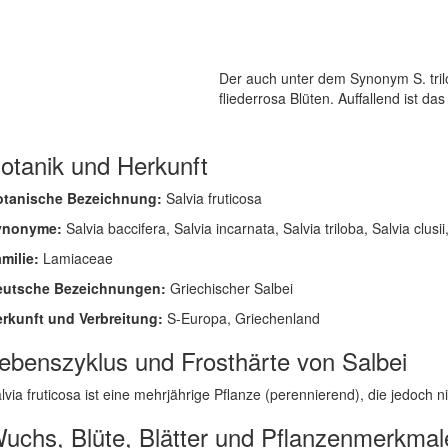
Der auch unter dem Synonym S. tril
fliederrosa Blüten. Auffallend ist da
otanik und Herkunft
otanische Bezeichnung:
Salvia fruticosa
ynonyme:
Salvia baccifera, Salvia incarnata, Salvia triloba, Salvia clusi
milie:
Lamiaceae
eutsche Bezeichnungen:
Griechischer Salbei
rkunft und Verbreitung:
S-Europa, Griechenland
ebenszyklus und Frosthärte von Salbei
lvia fruticosa ist eine mehrjährige Pflanze (perennierend), die jedoch ni
uchs, Blüte, Blätter und Pflanzenmerkmal