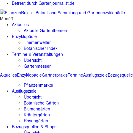
Betreut durch Gartenjournalist.de
Menü
Aktuelles
Aktuelle Gartenthemen
Enzyklopädie
Themenwelten
Botanischer Index
Termine & Veranstaltungen
Übersicht
Gartenmessen
Aktuelles
Enzyklopädie
Gärtnerpraxis
Termine
Ausflugsziele
Bezugsquell
Pflanzenmärkte
Ausflugsziele
Übersicht
Botanische Gärten
Blumengärten
Kräutergärten
Rosengärten
Bezugsquellen & Shops
Übersicht