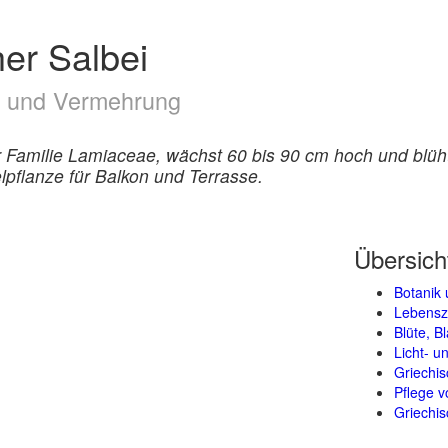
her Salbei
ge und Vermehrung
der Familie Lamiaceae, wächst 60 bis 90 cm hoch und b
lpflanze für Balkon und Terrasse.
Übersich
Botanik 
Lebensz
Blüte, B
Licht- 
Griechis
Pflege v
Griechis