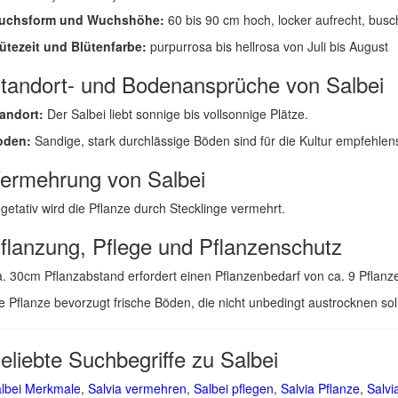
uchsform und Wuchshöhe:
60 bis 90 cm hoch, locker aufrecht, busc
ütezeit und Blütenfarbe:
purpurrosa bis hellrosa von Juli bis August
tandort- und Bodenansprüche von Salbei
andort:
Der Salbei liebt sonnige bis vollsonnige Plätze.
oden:
Sandige, stark durchlässige Böden sind für die Kultur empfehlen
ermehrung von Salbei
getativ wird die Pflanze durch Stecklinge vermehrt.
flanzung, Pflege und Pflanzenschutz
. 30cm Pflanzabstand erfordert einen Pflanzenbedarf von ca. 9 Pflanz
e Pflanze bevorzugt frische Böden, die nicht unbedingt austrocknen so
eliebte Suchbegriffe zu Salbei
lbei Merkmale
,
Salvia vermehren
,
Salbei pflegen
,
Salvia Pflanze
,
Salvi