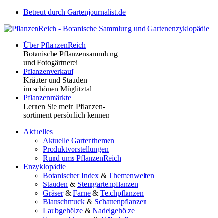
Betreut durch Gartenjournalist.de
Über PflanzenReich
Botanische Pflanzensammlung
und Fotogärtnerei
Pflanzenverkauf
Kräuter und Stauden
im schönen Müglitztal
Pflanzenmärkte
Lernen Sie mein Pflanzen-
sortiment persönlich kennen
Aktuelles
Aktuelle Gartenthemen
Produktvorstellungen
Rund ums PflanzenReich
Enzyklopädie
Botanischer Index
&
Themenwelten
Stauden
&
Steingartenpflanzen
Gräser
&
Farne
&
Teichpflanzen
Blattschmuck
&
Schattenpflanzen
Laubgehölze
&
Nadelgehölze