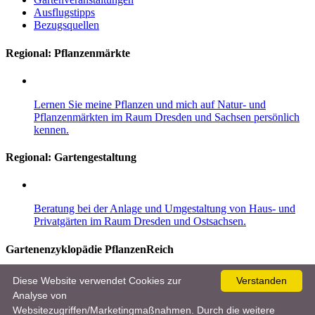
Ausflugstipps
Bezugsquellen
Regional: Pflanzenmärkte
Lernen Sie meine Pflanzen und mich auf Natur- und
Pflanzenmärkten im Raum Dresden und Sachsen persönlich
kennen.
Regional:
Gartengestaltung
Beratung bei der Anlage und Umgestaltung von Haus- und
Privatgärten im Raum Dresden und Ostsachsen.
Gartenenzyklopädie PflanzenReich
Entdecken Sie im Gartenlexikon mehr als 8.000 Pflanzen, 10.000
Diese Website verwendet Cookies zur
Verstanden
Bilder und viele nützliche und wertvolle Garten- und Pflegetipps für
Analyse von
Einsteiger und Gartenprofis.
Websitezugriffen/Marketingmaßnahmen. Durch die weitere