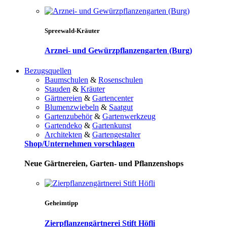
Spreewald-Kräuter
Arznei- und Gewürzpflanzengarten (Burg)
Bezugsquellen
Baumschulen
&
Rosenschulen
Stauden
&
Kräuter
Gärtnereien
&
Gartencenter
Blumenzwiebeln
&
Saatgut
Gartenzubehör
&
Gartenwerkzeug
Gartendeko
&
Gartenkunst
Architekten
&
Gartengestalter
Shop/Unternehmen vorschlagen
Neue Gärtnereien, Garten- und Pflanzenshops
Geheimtipp
Zierpflanzengärtnerei Stift Höfli