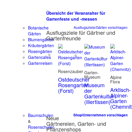
Übersicht der Veranstalter für
Gartenfeste und -messen
Botanische
Ausflugsziele/Gärten vorschlagen
Ausflugsziele für Gärtner und
Gärten
Gartenfreunde
Blumengärten
Kräutergärten
Rosengärten
Gartencafes
Gartenreisen
Rosenzauber
Garten-
Museum
Alpine
Ostdeutscher
Flora
Rosengarten
Museum
Arktisch-
(Forst)
der
Alpiner-
Gartenkultur
Garten
(Illertissen)
(Chemnit
Baumschulen
Shop/Unternehmen vorschlagen
Neue
&
Gärtnereien, Garten- und
Rosenschulen
Pflanzenshops