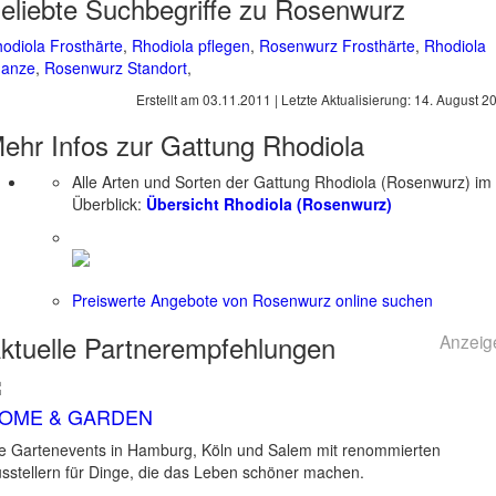
eliebte Suchbegriffe zu Rosenwurz
odiola Frosthärte
,
Rhodiola pflegen
,
Rosenwurz Frosthärte
,
Rhodiola
lanze
,
Rosenwurz Standort
,
Erstellt am
03.11.2011
| Letzte Aktualisierung:
14. August 2
ehr Infos zur Gattung
Rhodiola
Alle Arten und Sorten der Gattung Rhodiola (Rosenwurz) im
Überblick:
Übersicht Rhodiola (Rosenwurz)
Preiswerte Angebote von Rosenwurz online suchen
ktuelle
Partnerempfehlungen
Anzeig
OME & GARDEN
e Gartenevents in Hamburg, Köln und Salem mit renommierten
sstellern für Dinge, die das Leben schöner machen.