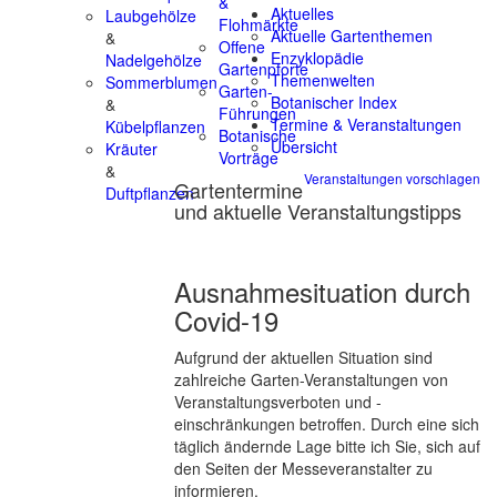
&
Aktuelles
Laubgehölze
Flohmärkte
Aktuelle Gartenthemen
&
Offene
Enzyklopädie
Nadelgehölze
Gartenpforte
Themenwelten
Sommerblumen
Garten-
Botanischer Index
&
Führungen
Termine & Veranstaltungen
Kübelpflanzen
Botanische
Übersicht
Kräuter
Vorträge
&
Veranstaltungen vorschlagen
Gartentermine
Duftpflanzen
und aktuelle Veranstaltungstipps
Ausnahmesituation durch
Covid-19
Aufgrund der aktuellen Situation sind
zahlreiche Garten-Veranstaltungen von
Veranstaltungsverboten und -
einschränkungen betroffen. Durch eine sich
täglich ändernde Lage bitte ich Sie, sich auf
den Seiten der Messeveranstalter zu
informieren.