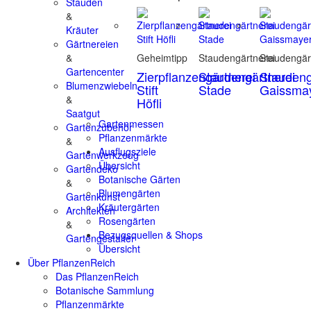
Stauden
&
Kräuter
Gärtnereien
&
Geheimtipp
Staudengärtnerei
Staudengär
Gartencenter
Zierpflanzengärtnerei
Staudengärtnerei
Staudeng
Blumenzwiebeln
Stift
Stade
Gaissma
&
Höfli
Saatgut
Gartenmessen
Gartenzubehör
Pflanzenmärkte
&
Ausflugsziele
Gartenwerkzeug
Übersicht
Gartendeko
Botanische Gärten
&
Blumengärten
Gartenkunst
Kräutergärten
Architekten
Rosengärten
&
Bezugsquellen & Shops
Gartengestalter
Übersicht
Über PflanzenReich
Das PflanzenReich
Botanische Sammlung
Pflanzenmärkte