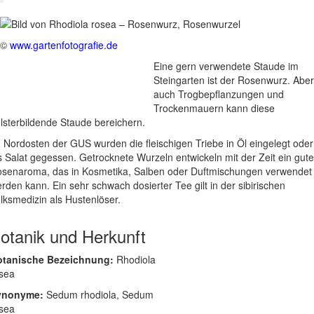
©
www.gartenfotografie.de
Eine gern verwendete Staude im
Steingarten ist der Rosenwurz. Aber
auch Trogbepflanzungen und
Trockenmauern kann diese
lsterbildende Staude bereichern.
 Nordosten der GUS wurden die fleischigen Triebe in Öl eingelegt oder
s Salat gegessen. Getrocknete Wurzeln entwickeln mit der Zeit ein gut
senaroma, das in Kosmetika, Salben oder Duftmischungen verwendet
rden kann. Ein sehr schwach dosierter Tee gilt in der sibirischen
lksmedizin als Hustenlöser.
otanik und Herkunft
otanische Bezeichnung:
Rhodiola
sea
ynonyme:
Sedum rhodiola, Sedum
sea