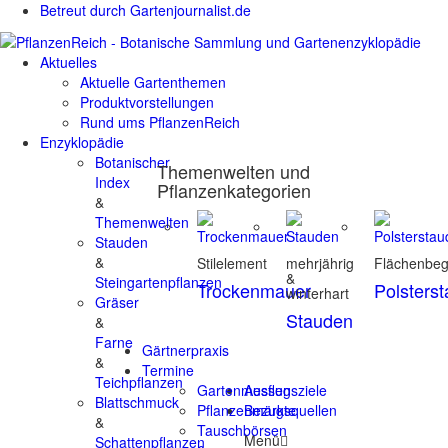
Betreut durch Gartenjournalist.de
Aktuelles
Aktuelle Gartenthemen
Produktvorstellungen
Rund ums PflanzenReich
Enzyklopädie
Botanischer
Themenwelten und
Index
Pflanzenkategorien
&
Themenwelten
Stauden
&
Stilelement
mehrjährig
Flächenbe
&
Steingartenpflanzen
Trockenmauer
Polsters
winterhart
Gräser
Stauden
&
Farne
Gärtnerpraxis
&
Termine
Teichpflanzen
Gartenmessen
Ausflugsziele
Blattschmuck
Pflanzenmärkte
Bezugsquellen
&
Tauschbörsen
Menü
Schattenpflanzen