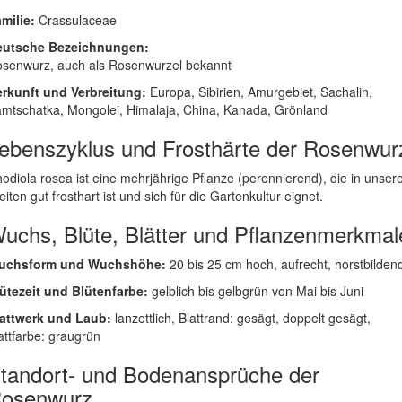
milie:
Crassulaceae
eutsche Bezeichnungen:
senwurz, auch als Rosenwurzel bekannt
rkunft und Verbreitung:
Europa, Sibirien, Amurgebiet, Sachalin,
mtschatka, Mongolei, Himalaja, China, Kanada, Grönland
ebenszyklus und Frosthärte der Rosenwur
odiola rosea ist eine mehrjährige Pflanze (perennierend), die in unser
eiten gut frosthart ist und sich für die Gartenkultur eignet.
uchs, Blüte, Blätter und Pflanzenmerkmal
uchsform und Wuchshöhe:
20 bis 25 cm hoch, aufrecht, horstbilden
ütezeit und Blütenfarbe:
gelblich bis gelbgrün von Mai bis Juni
attwerk und Laub:
lanzettlich, Blattrand: gesägt, doppelt gesägt,
attfarbe: graugrün
tandort- und Bodenansprüche der
osenwurz