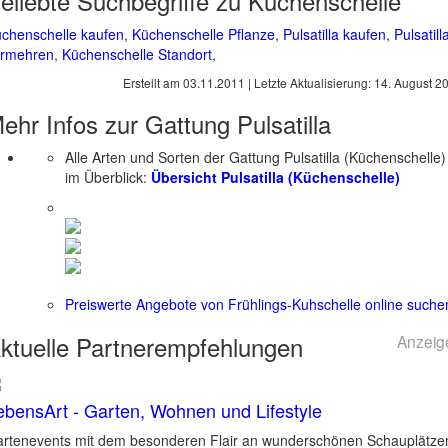
eliebte Suchbegriffe zu Küchenschelle
chenschelle kaufen
,
Küchenschelle Pflanze
,
Pulsatilla kaufen
,
Pulsatill
ermehren
,
Küchenschelle Standort
,
Erstellt am
03.11.2011
| Letzte Aktualisierung:
14. August 2
ehr Infos zur Gattung
Pulsatilla
Alle Arten und Sorten der Gattung Pulsatilla (Küchenschelle)
im Überblick:
Übersicht Pulsatilla (Küchenschelle)
Preiswerte Angebote von Frühlings-Kuhschelle online suche
ktuelle
Partnerempfehlungen
Anzeig
ebensArt - Garten, Wohnen und Lifestyle
rtenevents mit dem besonderen Flair an wunderschönen Schauplätze