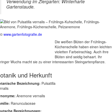
Verwendung im Ziergarten: Winterharte
Gartenstaude.
©
www.gartenfotografie.de
Die weißen Blüten der Frühlings-
Küchenschelle haben einen leichten
violetten Farbeinschlag. Auch ihre
Blüten sind seidig behaart. Ihr
ringer Wuchs macht sie zu einer interessanten Steingartenpflanze.
otanik und Herkunft
otanische Bezeichnung:
Pulsatilla
rnalis
ynonyme:
Anemone vernalis
milie:
Ranunculaceae
eutsche Bezeichnungen: