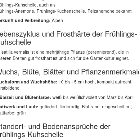
ühlings-Kuhschelle, auch als
ühlings-Anemone, Frühlings-Küchenschelle, Pelzanemone bekannt
rkunft und Verbreitung:
Alpen
ebenszyklus und Frosthärte der Frühlings-
uhschelle
lsatilla vernalis ist eine mehrjährige Pflanze (perennierend), die in
seren Breiten gut frosthart ist und sich für die Gartenkultur eignet.
uchs, Blüte, Blätter und Pflanzenmerkmal
uchsform und Wuchshöhe:
10 bis 15 cm hoch, kompakt aufrecht,
rstbildend
ütezeit und Blütenfarbe:
weiß bis weißlichviolett von März bis April
attwerk und Laub:
gefiedert, fiederartig, Blattrand: eingeschnitten,
attfarbe: grün
tandort- und Bodenansprüche der
rühlings-Kuhschelle