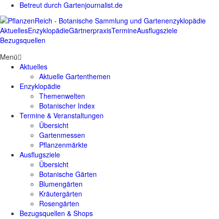
Betreut durch Gartenjournalist.de
Aktuelles
Enzyklopädie
Gärtnerpraxis
Termine
Ausflugsziele
Bezugsquellen
Menü
Aktuelles
Aktuelle Gartenthemen
Enzyklopädie
Themenwelten
Botanischer Index
Termine & Veranstaltungen
Übersicht
Gartenmessen
Pflanzenmärkte
Ausflugsziele
Übersicht
Botanische Gärten
Blumengärten
Kräutergärten
Rosengärten
Bezugsquellen & Shops