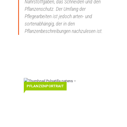
Nährstoffgaben, das Schneiden und den
Pflanzenschutz. Der Umfang der
Pflegearbeiten ist jedoch arten- und
sortenabhängig, der in den
Pflanzenbeschreibungen nachzulesen ist.
Pulsatilla
PFLANZENPORTRAIT
patens
–
Finger-
Kuhschelle
Finger-
Kuhschelle