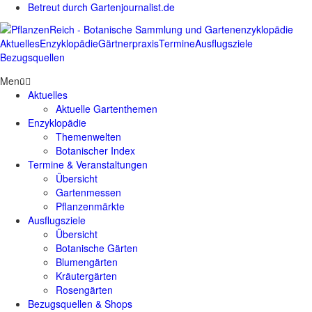
Betreut durch Gartenjournalist.de
Aktuelles
Enzyklopädie
Gärtnerpraxis
Termine
Ausflugsziele
Bezugsquellen
Menü
Aktuelles
Aktuelle Gartenthemen
Enzyklopädie
Themenwelten
Botanischer Index
Termine & Veranstaltungen
Übersicht
Gartenmessen
Pflanzenmärkte
Ausflugsziele
Übersicht
Botanische Gärten
Blumengärten
Kräutergärten
Rosengärten
Bezugsquellen & Shops