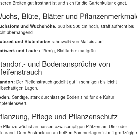
seren Breiten gut frosthart ist und sich für die Gartenkultur eignet.
uchs, Blüte, Blätter und Pflanzenmerkmal
uchsform und Wuchshöhe:
200 bis 300 cm hoch, straff aufrecht bis
icht überhängend
ütezeit und Blütenfarbe:
rahmweiß von Mai bis Juni
attwerk und Laub:
eiförmig, Blattfarbe: mattgrün
tandort- und Bodenansprüche von
feifenstrauch
andort:
Der Pfeifenstrauch gedeiht gut in sonnigen bis leicht
lbschattigen Lagen.
oden:
Sandige, stark durchlässige Böden sind für die Kultur
pfehlenswert.
flanzung, Pflege und Pflanzenschutz
e Pflanze wächst an nassen bzw. sumpfigen Plätzen am Ufer oder
ichrand. Dem Austrocknen an heißen Sommertagen ist mit großzügig