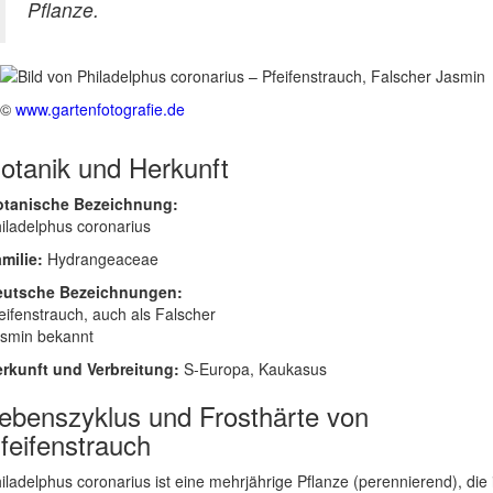
Pflanze.
©
www.gartenfotografie.de
otanik und Herkunft
otanische Bezeichnung:
iladelphus coronarius
milie:
Hydrangeaceae
eutsche Bezeichnungen:
eifenstrauch, auch als Falscher
smin bekannt
rkunft und Verbreitung:
S-Europa, Kaukasus
ebenszyklus und Frosthärte von
feifenstrauch
iladelphus coronarius ist eine mehrjährige Pflanze (perennierend), die 