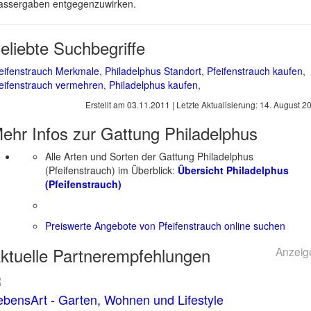
ssergaben entgegenzuwirken.
eliebte Suchbegriffe
eifenstrauch Merkmale
,
Philadelphus Standort
,
Pfeifenstrauch kaufen
,
eifenstrauch vermehren
,
Philadelphus kaufen
,
Erstellt am
03.11.2011
| Letzte Aktualisierung:
14. August 2
ehr Infos zur Gattung
Philadelphus
Alle Arten und Sorten der Gattung Philadelphus
(Pfeifenstrauch) im Überblick:
Übersicht Philadelphus
(Pfeifenstrauch)
Preiswerte Angebote von Pfeifenstrauch online suchen
ktuelle
Partnerempfehlungen
Anzeig
ebensArt - Garten, Wohnen und Lifestyle