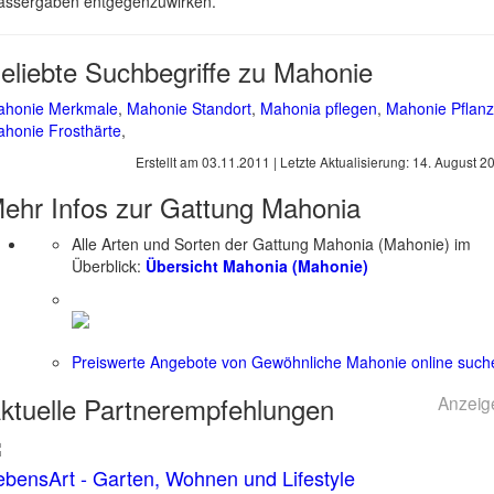
ssergaben entgegenzuwirken.
eliebte Suchbegriffe zu Mahonie
ahonie Merkmale
,
Mahonie Standort
,
Mahonia pflegen
,
Mahonie Pflan
honie Frosthärte
,
Erstellt am
03.11.2011
| Letzte Aktualisierung:
14. August 2
ehr Infos zur Gattung
Mahonia
Alle Arten und Sorten der Gattung Mahonia (Mahonie) im
Überblick:
Übersicht Mahonia (Mahonie)
Preiswerte Angebote von Gewöhnliche Mahonie online such
ktuelle
Partnerempfehlungen
Anzeig
ebensArt - Garten, Wohnen und Lifestyle