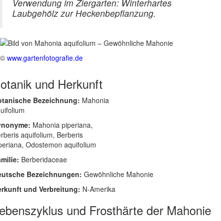
Verwendung im Ziergarten: Winterhartes
Laubgehölz zur Heckenbepflanzung.
©
www.gartenfotografie.de
otanik und Herkunft
otanische Bezeichnung:
Mahonia
uifolium
ynonyme:
Mahonia piperiana,
rberis aquifolium, Berberis
periana, Odostemon aquifolium
milie:
Berberidaceae
eutsche Bezeichnungen:
Gewöhnliche Mahonie
rkunft und Verbreitung:
N-Amerika
ebenszyklus und Frosthärte der Mahonie