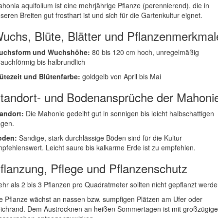
honia aquifolium ist eine mehrjährige Pflanze (perennierend), die in
seren Breiten gut frosthart ist und sich für die Gartenkultur eignet.
uchs, Blüte, Blätter und Pflanzenmerkmal
uchsform und Wuchshöhe:
80 bis 120 cm hoch, unregelmäßig
rauchförmig bis halbrundlich
ütezeit und Blütenfarbe:
goldgelb von April bis Mai
tandort- und Bodenansprüche der Mahoni
andort:
Die Mahonie gedeiht gut in sonnigen bis leicht halbschattigen
gen.
oden:
Sandige, stark durchlässige Böden sind für die Kultur
pfehlenswert. Leicht saure bis kalkarme Erde ist zu empfehlen.
flanzung, Pflege und Pflanzenschutz
hr als 2 bis 3 Pflanzen pro Quadratmeter sollten nicht gepflanzt werde
e Pflanze wächst an nassen bzw. sumpfigen Plätzen am Ufer oder
ichrand. Dem Austrocknen an heißen Sommertagen ist mit großzügig