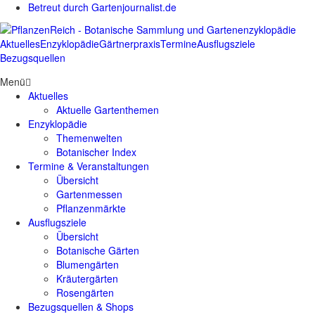
Betreut durch Gartenjournalist.de
Aktuelles
Enzyklopädie
Gärtnerpraxis
Termine
Ausflugsziele
Bezugsquellen
Menü
Aktuelles
Aktuelle Gartenthemen
Enzyklopädie
Themenwelten
Botanischer Index
Termine & Veranstaltungen
Übersicht
Gartenmessen
Pflanzenmärkte
Ausflugsziele
Übersicht
Botanische Gärten
Blumengärten
Kräutergärten
Rosengärten
Bezugsquellen & Shops