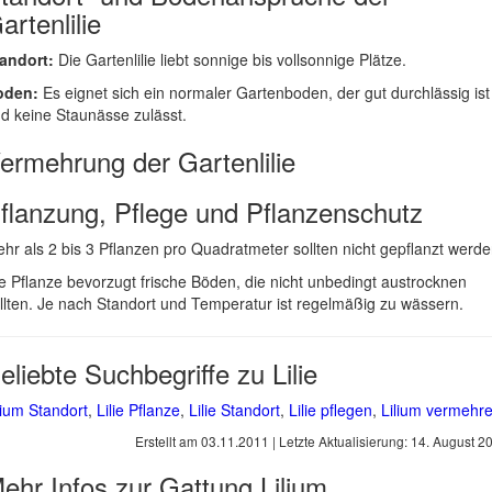
artenlilie
andort:
Die Gartenlilie liebt sonnige bis vollsonnige Plätze.
oden:
Es eignet sich ein normaler Gartenboden, der gut durchlässig ist
d keine Staunässe zulässt.
ermehrung der Gartenlilie
flanzung, Pflege und Pflanzenschutz
hr als 2 bis 3 Pflanzen pro Quadratmeter sollten nicht gepflanzt werde
e Pflanze bevorzugt frische Böden, die nicht unbedingt austrocknen
llten. Je nach Standort und Temperatur ist regelmäßig zu wässern.
eliebte Suchbegriffe zu Lilie
lium Standort
,
Lilie Pflanze
,
Lilie Standort
,
Lilie pflegen
,
Lilium vermehr
Erstellt am
03.11.2011
| Letzte Aktualisierung:
14. August 2
ehr Infos zur Gattung
Lilium