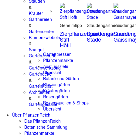
Stauden
&
Kräuter
Gärtnereien
&
Geheimtipp
Staudengärtnerei
Staudengär
Gartencenter
Zierpflanzengärtnerei
Staudengärtnerei
Staudeng
Blumenzwiebeln
Stift
Stade
Gaissma
&
Höfli
Saatgut
Gartenmessen
Gartenzubehör
Pflanzenmärkte
&
Ausflugsziele
Gartenwerkzeug
Übersicht
Gartendeko
Botanische Gärten
&
Blumengärten
Gartenkunst
Kräutergärten
Architekten
Rosengärten
&
Bezugsquellen & Shops
Gartengestalter
Übersicht
Über PflanzenReich
Das PflanzenReich
Botanische Sammlung
Pflanzenmärkte