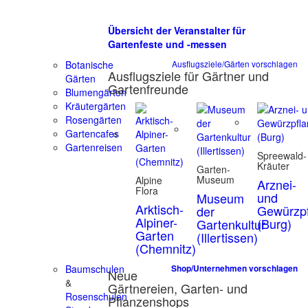
Übersicht der Veranstalter für
Gartenfeste und -messen
Botanische
Ausflugsziele/Gärten vorschlagen
Ausflugsziele für Gärtner und
Gärten
Gartenfreunde
Blumengärten
Kräutergärten
Rosengärten
Gartencafes
Gartenreisen
Spreewald-
Kräuter
Garten-
Museum
Alpine
Arznei-
Flora
und
Museum
Arktisch-
Gewürzpf
der
Alpiner-
(Burg)
Gartenkultur
Garten
(Illertissen)
(Chemnitz)
Baumschulen
Shop/Unternehmen vorschlagen
Neue
&
Gärtnereien, Garten- und
Rosenschulen
Pflanzenshops