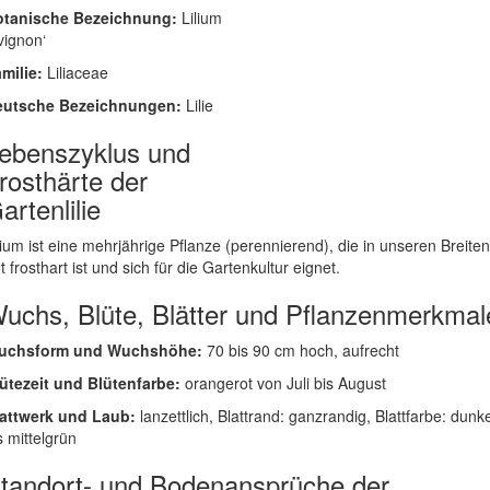
otanische Bezeichnung:
Lilium
vignon‘
milie:
Liliaceae
eutsche Bezeichnungen:
Lilie
ebenszyklus und
rosthärte der
artenlilie
lium ist eine mehrjährige Pflanze (perennierend), die in unseren Breiten
t frosthart ist und sich für die Gartenkultur eignet.
uchs, Blüte, Blätter und Pflanzenmerkmal
uchsform und Wuchshöhe:
70 bis 90 cm hoch, aufrecht
ütezeit und Blütenfarbe:
orangerot von Juli bis August
attwerk und Laub:
lanzettlich, Blattrand: ganzrandig, Blattfarbe: dunke
s mittelgrün
tandort- und Bodenansprüche der