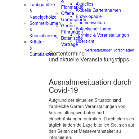
&
Aktuelles
Laubgehölze
Flohmärkte
Aktuelle Gartenthemen
&
Offene
Enzyklopädie
Nadelgehölze
Gartenpforte
Themenwelten
Sommerblumen
Garten-
Botanischer Index
&
Führungen
Termine & Veranstaltungen
Kübelpflanzen
Botanische
Übersicht
Kräuter
Vorträge
&
Veranstaltungen vorschlagen
Gartentermine
Duftpflanzen
und aktuelle Veranstaltungstipps
Ausnahmesituation durch
Covid-19
Aufgrund der aktuellen Situation sind
zahlreiche Garten-Veranstaltungen von
Veranstaltungsverboten und -
einschränkungen betroffen. Durch eine sich
täglich ändernde Lage bitte ich Sie, sich auf
den Seiten der Messeveranstalter zu
informieren.