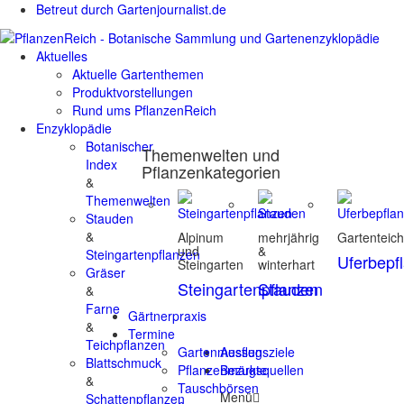
Betreut durch Gartenjournalist.de
Aktuelles
Aktuelle Gartenthemen
Produktvorstellungen
Rund ums PflanzenReich
Enzyklopädie
Botanischer
Themenwelten und
Index
Pflanzenkategorien
&
Themenwelten
Stauden
&
Alpinum
mehrjährig
Gartenteic
und
&
Steingartenpflanzen
Uferbepf
Steingarten
winterhart
Gräser
Steingartenpflanzen
Stauden
&
Farne
Gärtnerpraxis
&
Termine
Teichpflanzen
Gartenmessen
Ausflugsziele
Blattschmuck
Pflanzenmärkte
Bezugsquellen
&
Tauschbörsen
Menü
Schattenpflanzen