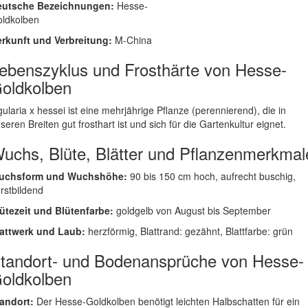
eutsche Bezeichnungen:
Hesse-
ldkolben
rkunft und Verbreitung:
M-China
ebenszyklus und Frosthärte von Hesse-
oldkolben
gularia x hessei ist eine mehrjährige Pflanze (perennierend), die in
seren Breiten gut frosthart ist und sich für die Gartenkultur eignet.
uchs, Blüte, Blätter und Pflanzenmerkmal
uchsform und Wuchshöhe:
90 bis 150 cm hoch, aufrecht buschig,
rstbildend
ütezeit und Blütenfarbe:
goldgelb von August bis September
attwerk und Laub:
herzförmig, Blattrand: gezähnt, Blattfarbe: grün
tandort- und Bodenansprüche von Hesse-
oldkolben
andort:
Der Hesse-Goldkolben benötigt leichten Halbschatten für ein