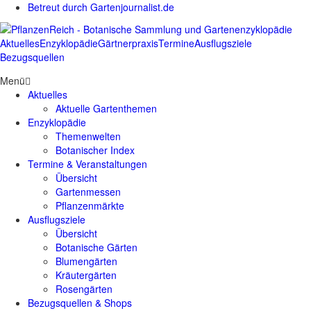
Betreut durch Gartenjournalist.de
Aktuelles
Enzyklopädie
Gärtnerpraxis
Termine
Ausflugsziele
Bezugsquellen
Menü
Aktuelles
Aktuelle Gartenthemen
Enzyklopädie
Themenwelten
Botanischer Index
Termine & Veranstaltungen
Übersicht
Gartenmessen
Pflanzenmärkte
Ausflugsziele
Übersicht
Botanische Gärten
Blumengärten
Kräutergärten
Rosengärten
Bezugsquellen & Shops