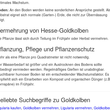
timales Wachstum.
oden:
An den Boden werden keine sonderlichen Ansprüche gestellt. Al
bstrat eignet sich normale (Garten-) Erde, die nicht zur Übernässung
igt.
ermehrung von Hesse-Goldkolben
e Pflanze lässt sich durch Teilung im Frühjahr oder Herbst vermehren.
flanzung, Pflege und Pflanzenschutz
hr als eine Pflanze pro Quadratmeter ist nicht notwendig.
r Wasserbedarf ist größer und ein Austrocknen des Bodens sollte
bedingt vermieden werden. Regelmäßiges Gießen ist unabdingbar.
uchtbarer humoser Boden ist ein entscheidender Wachstumsfaktor. Es
pfiehlt sich ein Einarbeiten von Kompost und organischen Dünger (z.B
rnspäne) im Frühjahr.
eliebte Suchbegriffe zu Goldkolben
gularia kaufen
,
Goldkolben vermehren
,
Ligularia vermehren
,
Goldkolbe