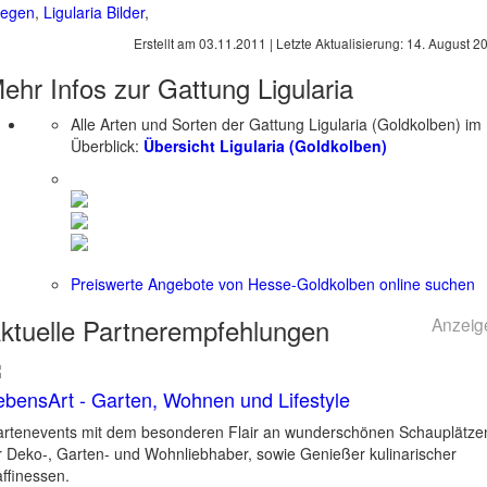
legen
,
Ligularia Bilder
,
Erstellt am
03.11.2011
| Letzte Aktualisierung:
14. August 2
ehr Infos zur Gattung
Ligularia
Alle Arten und Sorten der Gattung Ligularia (Goldkolben) im
Überblick:
Übersicht Ligularia (Goldkolben)
Preiswerte Angebote von Hesse-Goldkolben online suchen
ktuelle
Partnerempfehlungen
Anzeig
ebensArt - Garten, Wohnen und Lifestyle
rtenevents mit dem besonderen Flair an wunderschönen Schauplätze
r Deko-, Garten- und Wohnliebhaber, sowie Genießer kulinarischer
ffinessen.