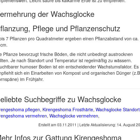
pfehlenswert. Leicht saure bis kalkarme Erde ist zu empfehlen.
ermehrung der Wachsglocke
flanzung, Pflege und Pflanzenschutz
bis 7 Pflanzen pro Quadratmeter ergeben einen Pflanzabstand von ca.
0cm.
e Pflanze bevorzugt frische Böden, die nicht unbedingt austrocknen
llten. Je nach Standort und Temperatur ist regelmäßig zu wässern.
uchtbarer humoser Boden ist ein entscheidender Wachstumsfaktor. Es
pfiehlt sich ein Einarbeiten von Kompost und organischen Dünger (z.B
rnspäne) im Frühjahr.
eliebte Suchbegriffe zu Wachsglocke
rengeshoma pflegen
,
Kirengeshoma Frosthärte
,
Wachsglocke Standort
rengeshoma vermehren
,
Wachsglocke vermehren
,
Erstellt am
03.11.2011
| Letzte Aktualisierung:
14. August 2
ehr Infos zur Gattung
Kirengeshoma