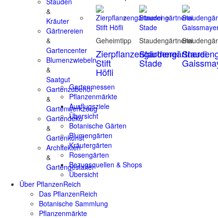
Stauden
&
Kräuter
Gärtnereien
&
Geheimtipp
Staudengärtnerei
Staudengär
Gartencenter
Zierpflanzengärtnerei
Staudengärtnerei
Staudeng
Blumenzwiebeln
Stift
Stade
Gaissma
&
Höfli
Saatgut
Gartenmessen
Gartenzubehör
Pflanzenmärkte
&
Ausflugsziele
Gartenwerkzeug
Übersicht
Gartendeko
Botanische Gärten
&
Blumengärten
Gartenkunst
Kräutergärten
Architekten
Rosengärten
&
Bezugsquellen & Shops
Gartengestalter
Übersicht
Über PflanzenReich
Das PflanzenReich
Botanische Sammlung
Pflanzenmärkte