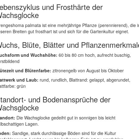
ebenszyklus und Frosthärte der
achsglocke
rengeshoma palmata ist eine mehrjährige Pflanze (perennierend), die i
seren Breiten gut frosthart ist und sich für die Gartenkultur eignet.
uchs, Blüte, Blätter und Pflanzenmerkmal
uchsform und Wuchshöhe:
60 bis 80 cm hoch, aufrecht buschig,
rstbildend
ütezeit und Blütenfarbe:
zitronengelb von August bis Oktober
attwerk und Laub:
rund, rundlich, Blattrand: gelappt, abgerundet,
attfarbe: grün
tandort- und Bodenansprüche der
achsglocke
andort:
Die Wachsglocke gedeiht gut in sonnigen bis leicht
lbschattigen Lagen.
oden:
Sandige, stark durchlässige Böden sind für die Kultur