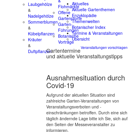
&
Aktuelles
Laubgehölze
Flohmärkte
Aktuelle Gartenthemen
&
Offene
Enzyklopädie
Nadelgehölze
Gartenpforte
Themenwelten
Sommerblumen
Garten-
Botanischer Index
&
Führungen
Termine & Veranstaltungen
Kübelpflanzen
Botanische
Übersicht
Kräuter
Vorträge
&
Veranstaltungen vorschlagen
Gartentermine
Duftpflanzen
und aktuelle Veranstaltungstipps
Ausnahmesituation durch
Covid-19
Aufgrund der aktuellen Situation sind
zahlreiche Garten-Veranstaltungen von
Veranstaltungsverboten und -
einschränkungen betroffen. Durch eine sich
täglich ändernde Lage bitte ich Sie, sich auf
den Seiten der Messeveranstalter zu
informieren.