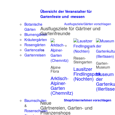
Übersicht der Veranstalter für
Gartenfeste und -messen
Botanische
Ausflugsziele/Gärten vorschlagen
Ausflugsziele für Gärtner und
Gärten
Gartenfreunde
Blumengärten
Kräutergärten
Rosengärten
Gartencafes
Gartenreisen
Riesen-
Steingarten
Garten-
Museum
Alpine
Lausitzer
Flora
Findlingspark
Museum
Arktisch-
(Nochten)
der
Alpiner-
Gartenku
Garten
(Illertiss
(Chemnitz)
Baumschulen
Shop/Unternehmen vorschlagen
Neue
&
Gärtnereien, Garten- und
Rosenschulen
Pflanzenshops