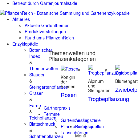
Betreut durch Gartenjournalist.de
Aktuelles
Aktuelle Gartenthemen
Produktvorstellungen
Rund ums PflanzenReich
Enzyklopädie
Botanischer
Themenwelten und
Index
Pflanzenkategorien
&
Themenwelten
Stauden
Königin
&
Alpinum
Blumengar
der
und
Blumen
Steingartenpflanzen
Zwiebelp
Steingarten
Gräser
Rosen
Trogbepflanzung
&
Farne
Gärtnerpraxis
&
Termine
Teichpflanzen
Gartenmessen
Ausflugsziele
Blattschmuck
Pflanzenmärkte
Bezugsquellen
&
Tauschbörsen
Menü
Schattenpflanzen