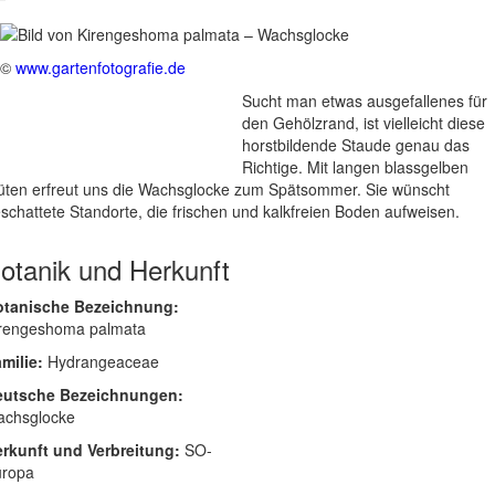
©
www.gartenfotografie.de
Sucht man etwas ausgefallenes für
den Gehölzrand, ist vielleicht diese
horstbildende Staude genau das
Richtige. Mit langen blassgelben
üten erfreut uns die Wachsglocke zum Spätsommer. Sie wünscht
schattete Standorte, die frischen und kalkfreien Boden aufweisen.
otanik und Herkunft
otanische Bezeichnung:
rengeshoma palmata
milie:
Hydrangeaceae
eutsche Bezeichnungen:
achsglocke
rkunft und Verbreitung:
SO-
uropa