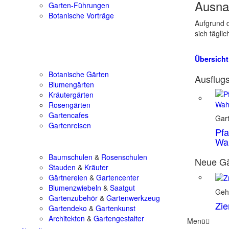
Ausna
Garten-Führungen
Botanische Vorträge
Aufgrund d
sich tägli
Übersicht
Botanische Gärten
Ausflugs
Blumengärten
Kräutergärten
Rosengärten
Gartencafes
Gar
Gartenreisen
Pfa
Wa
Baumschulen
&
Rosenschulen
Neue Gä
Stauden
&
Kräuter
Gärtnereien
&
Gartencenter
Blumenzwiebeln
&
Saatgut
Geh
Gartenzubehör
&
Gartenwerkzeug
Zie
Gartendeko
&
Gartenkunst
Architekten
&
Gartengestalter
Menü