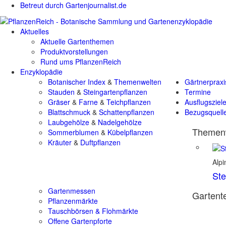
Betreut durch Gartenjournalist.de
Aktuelles
Aktuelle Gartenthemen
Produktvorstellungen
Rund ums PflanzenReich
Enzyklopädie
Botanischer Index
&
Themenwelten
Gärtnerpraxi
Stauden
&
Steingartenpflanzen
Termine
Gräser
&
Farne
&
Teichpflanzen
Ausflugsziel
Blattschmuck
&
Schattenpflanzen
Bezugsquell
Laubgehölze
&
Nadelgehölze
Themenw
Sommerblumen
&
Kübelpflanzen
Kräuter
&
Duftpflanzen
Alp
Ste
Gartenmessen
Gartente
Pflanzenmärkte
Tauschbörsen & Flohmärkte
Offene Gartenpforte