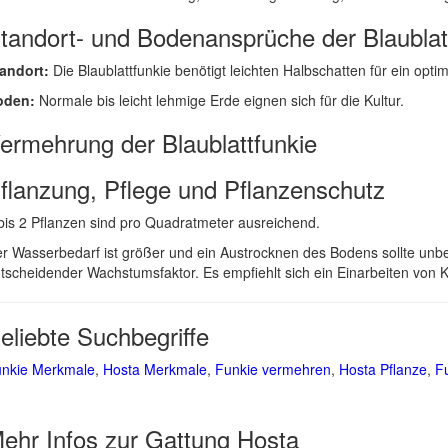
tandort- und Bodenansprüche der Blaublat
andort:
Die Blaublattfunkie benötigt leichten Halbschatten für ein opt
oden:
Normale bis leicht lehmige Erde eignen sich für die Kultur.
ermehrung der Blaublattfunkie
flanzung, Pflege und Pflanzenschutz
bis 2 Pflanzen sind pro Quadratmeter ausreichend.
r Wasserbedarf ist größer und ein Austrocknen des Bodens sollte unb
tscheidender Wachstumsfaktor. Es empfiehlt sich ein Einarbeiten von
eliebte Suchbegriffe
nkie Merkmale
,
Hosta Merkmale
,
Funkie vermehren
,
Hosta Pflanze
,
F
ehr Infos zur Gattung
Hosta