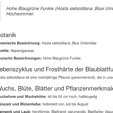
Hohe Blaugrüne Funkie (Hosta sieboldiana ‚Blue Umbr
Hochsommer.
otanik
otanische Bezeichnung:
Hosta sieboldiana ‚Blue Umbrellas‘
milie:
Asparagaceae
eutsche Bezeichnungen:
Hohe Blaugrüne Funkie
ebenszyklus und Frosthärte der Blaublattf
sta sieboldiana ist eine mehrjährige Pflanze (perennierend), die in unser
uchs, Blüte, Blätter und Pflanzenmerkmal
uchsform und Wuchshöhe:
40 bis 50 cm hoch, halbkugelig
ütezeit und Blütenfarbe:
hellviolett von Juli bis August
attwerk und Laub:
herzförmig, Blattrand: ganzrandig, Blattfarbe: blau