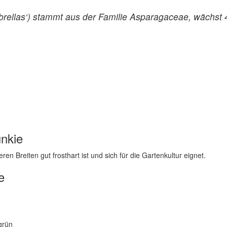
ellas‘) stammt aus der Familie Asparagaceae, wächst 40
unkie
en Breiten gut frosthart ist und sich für die Gartenkultur eignet.
e
grün