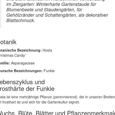
im Ziergarten: Winterharte Gartenstaude für
Blumenbeete und Staudengärten, für
Gehölzränder und Schattengärten, als dekorativer
Blattschmuck.
otanik
otanische Bezeichnung:
Hosta
hristmas Candy‘
milie:
Asparagaceae
eutsche Bezeichnungen:
Funkie
ebenszyklus und
rosthärte der Funkie
sta ist eine mehrjährige Pflanze (perennierend), die in unseren Breiten
t frosthart ist und sich für die Gartenkultur eignet.
uchs, Blüte, Blätter und Pflanzenmerkmal