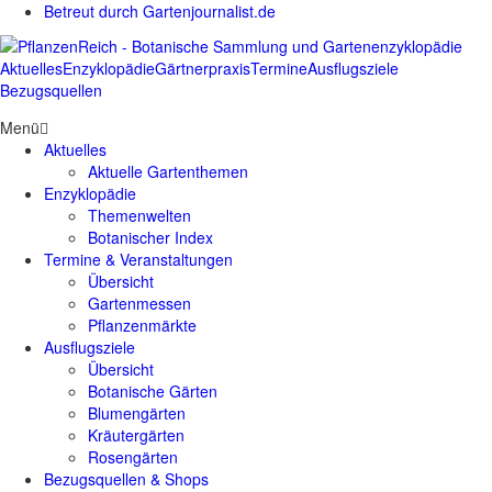
Betreut durch Gartenjournalist.de
Aktuelles
Enzyklopädie
Gärtnerpraxis
Termine
Ausflugsziele
Bezugsquellen
Menü
Aktuelles
Aktuelle Gartenthemen
Enzyklopädie
Themenwelten
Botanischer Index
Termine & Veranstaltungen
Übersicht
Gartenmessen
Pflanzenmärkte
Ausflugsziele
Übersicht
Botanische Gärten
Blumengärten
Kräutergärten
Rosengärten
Bezugsquellen & Shops