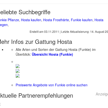
eliebte Suchbegriffe
nkie Pflanze
,
Hosta kaufen
,
Hosta Frosthärte
,
Funkie kaufen
,
Hosta
legen
,
Erstellt am
03.11.2011
| Letzte Aktualisierung:
14. August 2
ehr Infos zur Gattung
Hosta
Alle Arten und Sorten der Gattung Hosta (Funkie) im
Überblick:
Übersicht Hosta (Funkie)
Preiswerte Angebote von Funkie online suchen
ktuelle
Partnerempfehlungen
Anzeig