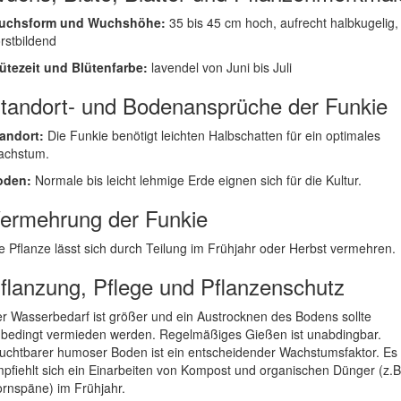
uchsform und Wuchshöhe:
35 bis 45 cm hoch, aufrecht halbkugelig,
rstbildend
ütezeit und Blütenfarbe:
lavendel von Juni bis Juli
tandort- und Bodenansprüche der Funkie
andort:
Die Funkie benötigt leichten Halbschatten für ein optimales
achstum.
oden:
Normale bis leicht lehmige Erde eignen sich für die Kultur.
ermehrung der Funkie
e Pflanze lässt sich durch Teilung im Frühjahr oder Herbst vermehren.
flanzung, Pflege und Pflanzenschutz
r Wasserbedarf ist größer und ein Austrocknen des Bodens sollte
bedingt vermieden werden. Regelmäßiges Gießen ist unabdingbar.
uchtbarer humoser Boden ist ein entscheidender Wachstumsfaktor. Es
pfiehlt sich ein Einarbeiten von Kompost und organischen Dünger (z.B
rnspäne) im Frühjahr.