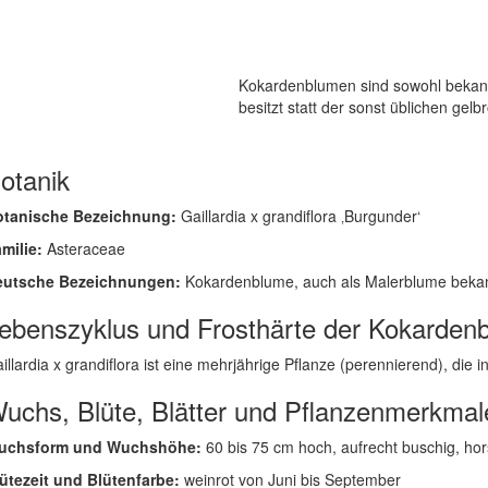
Kokardenblumen sind sowohl bekann
besitzt statt der sonst üblichen gelb
otanik
otanische Bezeichnung:
Gaillardia x grandiflora ‚Burgunder‘
milie:
Asteraceae
eutsche Bezeichnungen:
Kokardenblume, auch als Malerblume beka
ebenszyklus und Frosthärte der Kokarden
illardia x grandiflora ist eine mehrjährige Pflanze (perennierend), die in
uchs, Blüte, Blätter und Pflanzenmerkmal
uchsform und Wuchshöhe:
60 bis 75 cm hoch, aufrecht buschig, hor
ütezeit und Blütenfarbe:
weinrot von Juni bis September