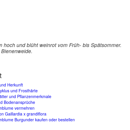
cm hoch und blüht weinrot vom Früh- bis Spätsommer.
d Bienenweide.
t
und Herkunft
yklus und Frosthärte
lätter und Pflanzenmerkmale
und Bodenansprüche
nblume vermehren
on Gaillardia x grandiflora
nblume Burgunder kaufen oder bestellen