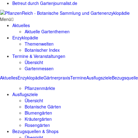
Betreut durch Gartenjournalist.de
Menü
Aktuelles
Aktuelle Gartenthemen
Enzyklopädie
Themenwelten
Botanischer Index
Termine & Veranstaltungen
Übersicht
Gartenmessen
Aktuelles
Enzyklopädie
Gärtnerpraxis
Termine
Ausflugsziele
Bezugsquell
Pflanzenmärkte
Ausflugsziele
Übersicht
Botanische Gärten
Blumengärten
Kräutergärten
Rosengärten
Bezugsquellen & Shops
Übersicht