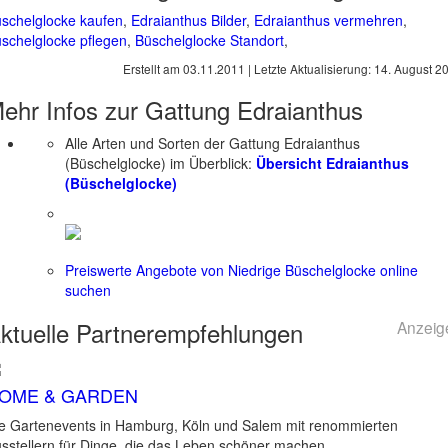
schelglocke kaufen
,
Edraianthus Bilder
,
Edraianthus vermehren
,
schelglocke pflegen
,
Büschelglocke Standort
,
Erstellt am
03.11.2011
| Letzte Aktualisierung:
14. August 2
ehr Infos zur Gattung
Edraianthus
Alle Arten und Sorten der Gattung Edraianthus
(Büschelglocke) im Überblick:
Übersicht Edraianthus
(Büschelglocke)
Preiswerte Angebote von Niedrige Büschelglocke online
suchen
ktuelle
Partnerempfehlungen
Anzeig
OME & GARDEN
e Gartenevents in Hamburg, Köln und Salem mit renommierten
sstellern für Dinge, die das Leben schöner machen.