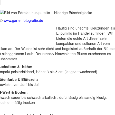
©
www.gartenfotografie.de
Häufig sind unechte Kreuzungen als
E. pumilio im Handel zu finden. Wir
bieten die echte Art dieser sehr
kompakten und seltenen Art vom
lkan an. Der Wuchs ist sehr dicht und begeistert außerhalb der Blüteze
t silbriggrünem Laub. Die intensiv blauvioletten Blüten erscheinen im
rühsommer.
uchsform & -höhe:
mpakt polsterbildend, Höhe: 3 bis 5 cm (langsamwachsend)
ütenfarbe & Blütezeit:
auviolett von Juni bis Juli
H-Wert & Boden:
hwach sauer bis schwach alkalisch , durchlässig bis sandig-kiesig,
uchte: mäßig trocken