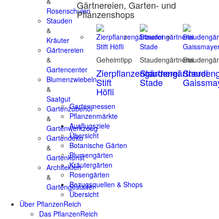
&
Gärtnereien, Garten- und
Rosenschulen
Pflanzenshops
Stauden
&
Kräuter
Gärtnereien
&
Geheimtipp
Staudengärtnerei
Staudengär
Gartencenter
Zierpflanzengärtnerei
Staudengärtnerei
Staudeng
Blumenzwiebeln
Stift
Stade
Gaissma
&
Höfli
Saatgut
Gartenmessen
Gartenzubehör
Pflanzenmärkte
&
Ausflugsziele
Gartenwerkzeug
Übersicht
Gartendeko
Botanische Gärten
&
Blumengärten
Gartenkunst
Kräutergärten
Architekten
Rosengärten
&
Bezugsquellen & Shops
Gartengestalter
Übersicht
Über PflanzenReich
Das PflanzenReich