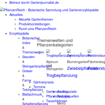
Betreut durch Gartenjournalist.de
Aktuelles
Aktuelle Gartenthemen
Produktvorstellungen
Rund ums PflanzenReich
Enzyklopädie
Botanischer
Themenwelten und
Index
Pflanzenkategorien
&
Themenwelten
Stauden
&
Alpinum
Blumengarten
Flächenbe
und
Steingartenpflanzen
Zwiebelpflanzen
Polsters
Steingarten
Gräser
Trogbepflanzung
&
Farne
Gärtnerpraxis
&
Termine
Teichpflanzen
Gartenmessen
Ausflugsziele
Blattschmuck
Pflanzenmärkte
Bezugsquellen
&
Tauschbörsen
Menü
Schattenpflanzen