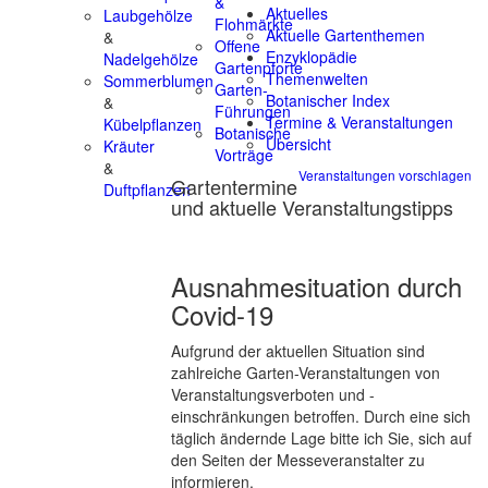
&
Aktuelles
Laubgehölze
Flohmärkte
Aktuelle Gartenthemen
&
Offene
Enzyklopädie
Nadelgehölze
Gartenpforte
Themenwelten
Sommerblumen
Garten-
Botanischer Index
&
Führungen
Termine & Veranstaltungen
Kübelpflanzen
Botanische
Übersicht
Kräuter
Vorträge
&
Veranstaltungen vorschlagen
Gartentermine
Duftpflanzen
und aktuelle Veranstaltungstipps
Ausnahmesituation durch
Covid-19
Aufgrund der aktuellen Situation sind
zahlreiche Garten-Veranstaltungen von
Veranstaltungsverboten und -
einschränkungen betroffen. Durch eine sich
täglich ändernde Lage bitte ich Sie, sich auf
den Seiten der Messeveranstalter zu
informieren.