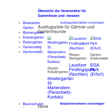
Übersicht der Veranstalter für
Gartenfeste und -messen
Botanische
Ausflugsziele/Gärten vorschlagen
Ausflugsziele für Gärtner und
Gärten
Gartenfreunde
Blumengärten
Kräutergärten
Rosengärten
Gartencafes
Gartenreisen
Riesen-
Garten-
Steingarten
Erlebniswel
Lausitzer
EGA
Kloster-
Findlingspark
Park
Kräutergarten
(Nochten)
(Erfurt)
Klostergarten
St.
Marienstern
(Panschwitz-
Kuckau)
Baumschulen
Shop/Unternehmen vorschlagen
Neue