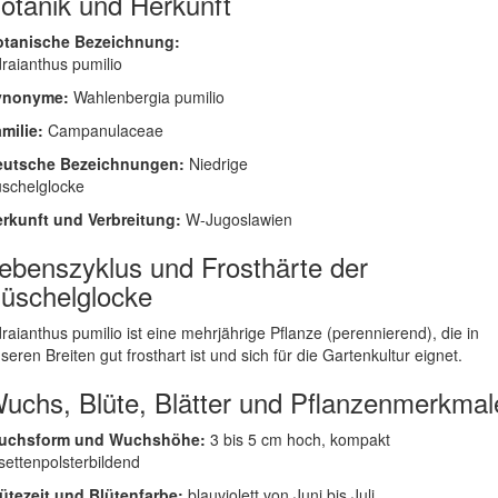
otanik und Herkunft
otanische Bezeichnung:
raianthus pumilio
ynonyme:
Wahlenbergia pumilio
milie:
Campanulaceae
eutsche Bezeichnungen:
Niedrige
schelglocke
rkunft und Verbreitung:
W-Jugoslawien
ebenszyklus und Frosthärte der
üschelglocke
raianthus pumilio ist eine mehrjährige Pflanze (perennierend), die in
seren Breiten gut frosthart ist und sich für die Gartenkultur eignet.
uchs, Blüte, Blätter und Pflanzenmerkmal
uchsform und Wuchshöhe:
3 bis 5 cm hoch, kompakt
settenpolsterbildend
ütezeit und Blütenfarbe:
blauviolett von Juni bis Juli