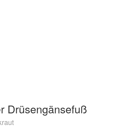
er Drüsengänsefuß
kraut