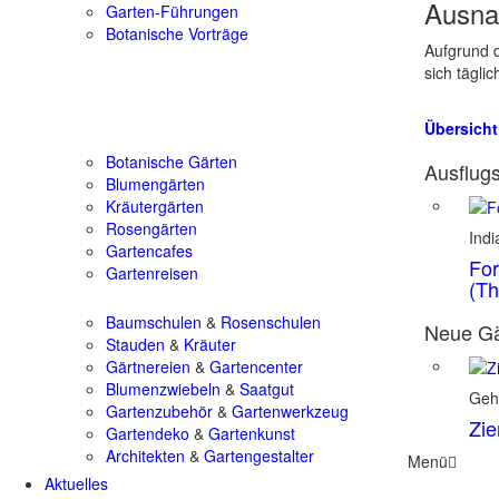
Ausna
Garten-Führungen
Botanische Vorträge
Aufgrund d
sich tägli
Übersicht
Botanische Gärten
Ausflugs
Blumengärten
Kräutergärten
Rosengärten
Ind
Gartencafes
For
Gartenreisen
(Th
Baumschulen
&
Rosenschulen
Neue Gä
Stauden
&
Kräuter
Gärtnereien
&
Gartencenter
Blumenzwiebeln
&
Saatgut
Geh
Gartenzubehör
&
Gartenwerkzeug
Zie
Gartendeko
&
Gartenkunst
Architekten
&
Gartengestalter
Menü
Aktuelles