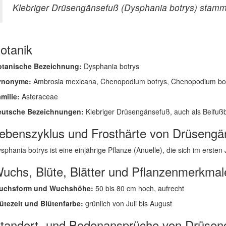
Klebriger Drüsengänsefuß (Dysphania botrys) stammt
otanik
otanische Bezeichnung:
Dysphania botrys
ynonyme:
Ambrosia mexicana, Chenopodium botrys, Chenopodium bot
milie:
Asteraceae
eutsche Bezeichnungen:
Klebriger Drüsengänsefuß, auch als Beifußb
ebenszyklus und Frosthärte von Drüsengä
sphania botrys ist eine einjährige Pflanze (Anuelle), die sich im erste
uchs, Blüte, Blätter und Pflanzenmerkmal
uchsform und Wuchshöhe:
50 bis 80 cm hoch, aufrecht
ütezeit und Blütenfarbe:
grünlich von Juli bis August
tandort- und Bodenansprüche von Drüsen