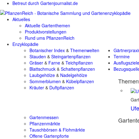
Betreut durch Gartenjournalist.de
Aktuelles
Aktuelle Gartenthemen
Produktvorstellungen
Rund ums PflanzenReich
Enzyklopädie
Botanischer Index
&
Themenwelten
Gärtnerpraxi
Stauden
&
Steingartenpflanzen
Termine
Gräser
&
Farne
&
Teichpflanzen
Ausflugsziel
Blattschmuck
&
Schattenpflanzen
Bezugsquell
Laubgehölze
&
Nadelgehölze
Themenw
Sommerblumen
&
Kübelpflanzen
Kräuter
&
Duftpflanzen
Gart
Ufe
Gartenmessen
Gartente
Pflanzenmärkte
Tauschbörsen & Flohmärkte
Offene Gartenpforte