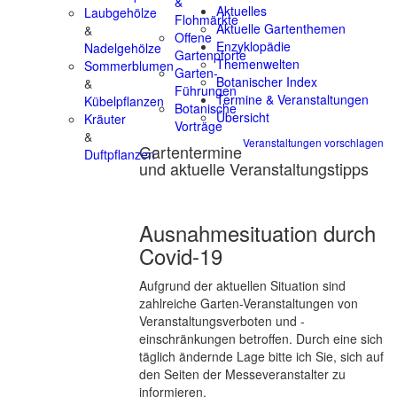
&
Aktuelles
Laubgehölze
Flohmärkte
Aktuelle Gartenthemen
&
Offene
Enzyklopädie
Nadelgehölze
Gartenpforte
Themenwelten
Sommerblumen
Garten-
Botanischer Index
&
Führungen
Termine & Veranstaltungen
Kübelpflanzen
Botanische
Übersicht
Kräuter
Vorträge
&
Veranstaltungen vorschlagen
Gartentermine
Duftpflanzen
und aktuelle Veranstaltungstipps
Ausnahmesituation durch
Covid-19
Aufgrund der aktuellen Situation sind
zahlreiche Garten-Veranstaltungen von
Veranstaltungsverboten und -
einschränkungen betroffen. Durch eine sich
täglich ändernde Lage bitte ich Sie, sich auf
den Seiten der Messeveranstalter zu
informieren.