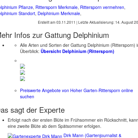
lphinium Pflanze
,
Rittersporn Merkmale
,
Rittersporn vermehren
,
lphinium Standort
,
Delphinium Merkmale
,
Erstellt am
03.11.2011
| Letzte Aktualisierung:
14. August 2
ehr Infos zur Gattung
Delphinium
Alle Arten und Sorten der Gattung Delphinium (Rittersporn) 
Überblick:
Übersicht Delphinium (Rittersporn)
Preiswerte Angebote von Hoher Garten-Rittersporn online
suchen
as sagt der
Experte
Erfolgt nach der ersten Blüte im Frühsommer ein Rückschnitt, kan
eine zweite Blüte ab dem Spätsommer erfolgen.
Dirk Mann (Gartenjournalist &