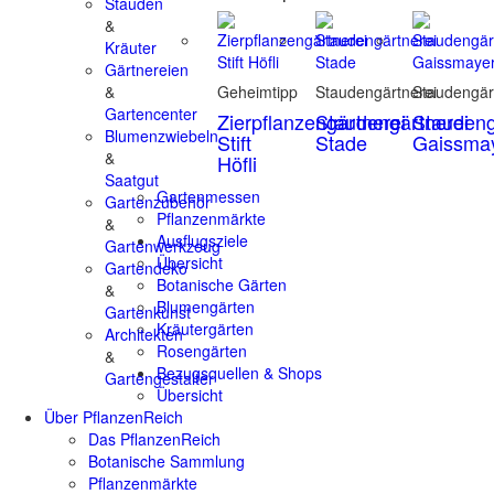
Stauden
&
Kräuter
Gärtnereien
&
Geheimtipp
Staudengärtnerei
Staudengär
Gartencenter
Zierpflanzengärtnerei
Staudengärtnerei
Staudeng
Blumenzwiebeln
Stift
Stade
Gaissma
&
Höfli
Saatgut
Gartenmessen
Gartenzubehör
Pflanzenmärkte
&
Ausflugsziele
Gartenwerkzeug
Übersicht
Gartendeko
Botanische Gärten
&
Blumengärten
Gartenkunst
Kräutergärten
Architekten
Rosengärten
&
Bezugsquellen & Shops
Gartengestalter
Übersicht
Über PflanzenReich
Das PflanzenReich
Botanische Sammlung
Pflanzenmärkte