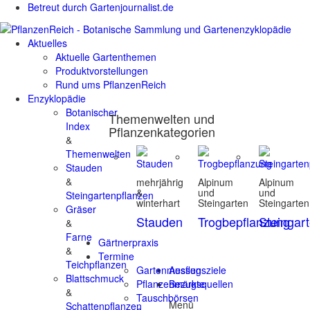
Betreut durch Gartenjournalist.de
Aktuelles
Aktuelle Gartenthemen
Produktvorstellungen
Rund ums PflanzenReich
Enzyklopädie
Botanischer
Themenwelten und
Index
Pflanzenkategorien
&
Themenwelten
Stauden
&
mehrjährig
Alpinum
Alpinum
&
und
und
Steingartenpflanzen
winterhart
Steingarten
Steingarten
Gräser
Stauden
Trogbepflanzung
Steingar
&
Farne
Gärtnerpraxis
&
Termine
Teichpflanzen
Gartenmessen
Ausflugsziele
Blattschmuck
Pflanzenmärkte
Bezugsquellen
&
Tauschbörsen
Menü
Schattenpflanzen