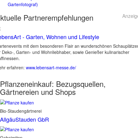
Gartenfotograf)
ktuelle
Partnerempfehlungen
Anzeig
ebensArt - Garten, Wohnen und Lifestyle
rtenevents mit dem besonderen Flair an wunderschönen Schauplätze
r Deko-, Garten- und Wohnliebhaber, sowie Genießer kulinarischer
ffinessen.
hr erfahren:
www.lebensart-messe.de/
Pflanzeneinkauf:
Bezugsquellen,
Gärtnereien und Shops
Bio-Staudengärtnerei
AllgäuStauden GbR
Geheimtipp