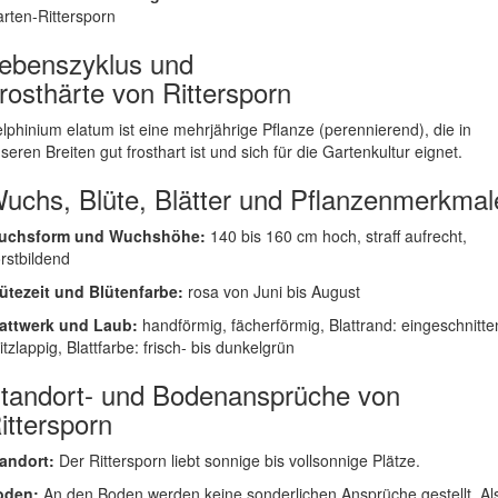
rten-Rittersporn
ebenszyklus und
rosthärte von Rittersporn
lphinium elatum ist eine mehrjährige Pflanze (perennierend), die in
seren Breiten gut frosthart ist und sich für die Gartenkultur eignet.
uchs, Blüte, Blätter und Pflanzenmerkmal
uchsform und Wuchshöhe:
140 bis 160 cm hoch, straff aufrecht,
rstbildend
ütezeit und Blütenfarbe:
rosa von Juni bis August
attwerk und Laub:
handförmig, fächerförmig, Blattrand: eingeschnitte
itzlappig, Blattfarbe: frisch- bis dunkelgrün
tandort- und Bodenansprüche von
ittersporn
andort:
Der Rittersporn liebt sonnige bis vollsonnige Plätze.
oden:
An den Boden werden keine sonderlichen Ansprüche gestellt. Al