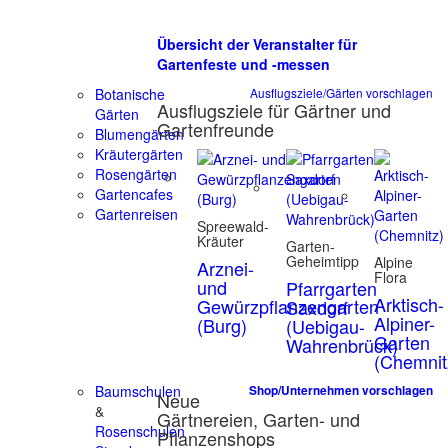
Übersicht der Veranstalter für
Gartenfeste und -messen
Botanische
Ausflugsziele/Gärten vorschlagen
Ausflugsziele für Gärtner und
Gärten
Gartenfreunde
Blumengärten
Kräutergärten
Rosengärten
Gartencafes
Gartenreisen
Spreewald-
Kräuter
Garten-
Geheimtipp
Alpine
Arznei-
Flora
und
Pfarrgarten
Arktisch-
Gewürzpflanzengarten
Saxdorf
Alpiner-
(Burg)
(Uebigau-
Garten
Wahrenbrück)
(Chemnit
Baumschulen
Shop/Unternehmen vorschlagen
Neue
&
Gärtnereien, Garten- und
Rosenschulen
Pflanzenshops