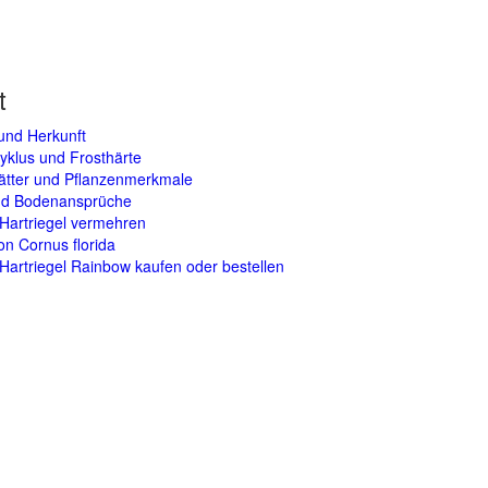
t
und Herkunft
yklus und Frosthärte
lätter und Pflanzenmerkmale
und Bodenansprüche
Hartriegel vermehren
on Cornus florida
artriegel Rainbow kaufen oder bestellen