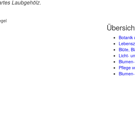
artes Laubgehölz.
Übersich
Botanik 
Lebensz
Blüte, B
Licht- 
Blumen-
Pflege v
Blumen-H