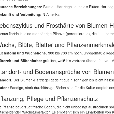
eutsche Bezeichnungen:
Blumen-Hartriegel, auch als Blüten-Hartrieg
rkunft und Verbreitung:
N-Amerika
ebenszyklus und Frosthärte von Blumen-Ha
rnus florida ist eine mehrjährige Pflanze (perennierend), die in unseren 
uchs, Blüte, Blätter und Pflanzenmerkmal
uchsform und Wuchshöhe:
300 bis 700 cm hoch, unregemäßig kege
ütezeit und Blütenfarbe:
grünlich, weiß bis zartrosa überlaufen von M
tandort- und Bodenansprüche von Blumen-
andort:
Der Blumen-Hartriegel gedeiht gut in sonnigen bis leicht halbs
oden:
Sandige, stark durchlässige Böden sind für die Kultur empfehlens
flanzung, Pflege und Pflanzenschutz
e Pflanze bevorzugt frische Böden, die nicht unbedingt austrocknen so
tscheidender Wachstumsfaktor. Es empfiehlt sich ein Einarbeiten von