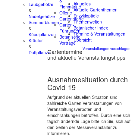
&
Aktuelles
Laubgehölze
Flohmärkte
Aktuelle Gartenthemen
&
Offene
Enzyklopädie
Nadelgehölze
Gartenpforte
Themenwelten
Sommerblumen
Garten-
Botanischer Index
&
Führungen
Termine & Veranstaltungen
Kübelpflanzen
Botanische
Übersicht
Kräuter
Vorträge
&
Veranstaltungen vorschlagen
Gartentermine
Duftpflanzen
und aktuelle Veranstaltungstipps
Ausnahmesituation durch
Covid-19
Aufgrund der aktuellen Situation sind
zahlreiche Garten-Veranstaltungen von
Veranstaltungsverboten und -
einschränkungen betroffen. Durch eine sich
täglich ändernde Lage bitte ich Sie, sich auf
den Seiten der Messeveranstalter zu
informieren.