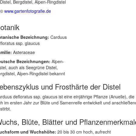
©
www.gartenfotografie.de
otanik
otanische Bezeichnung:
Carduus
floratus ssp. glaucus
milie:
Asteraceae
eutsche Bezeichnungen:
Alpen-
stel, auch als Seegrüne Distel,
rgdistel, Alpen-Ringdistel bekannt
ebenszyklus und Frosthärte der Distel
rduus defloratus ssp. glaucus ist eine einjährige Pflanze (Anuelle), die
ch im ersten Jahr zur Blüte und Samenreife entwickelt und anschließen
stirbt.
uchs, Blüte, Blätter und Pflanzenmerkmal
uchsform und Wuchshöhe:
20 bis 30 cm hoch, aufrecht