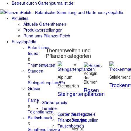
Betreut durch Gartenjournalist.de
Aktuelles
Aktuelle Gartenthemen
Produktvorstellungen
Rund ums PflanzenReich
Enzyklopädie
Botanischer
Themenwelten und
Index
Pflanzenkategorien
&
Themenwelten
Stauden
Königin
&
Alpinum
Stilelement
der
und
Blumen
Steingartenpflanzen
Trocken
Steingarten
Gräser
Rosen
Steingartenpflanzen
&
Farne
Gärtnerpraxis
&
Termine
Teichpflanzen
Gartenmessen
Ausflugsziele
Blattschmuck
Pflanzenmärkte
Bezugsquellen
&
Tauschbörsen
Menü
Schattenpflanzen