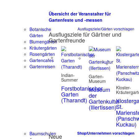
Übersicht der Veranstalter für
Gartenfeste und -messen
Botanische
Ausflugsziele/Gärten vorschlagen
Ausflugsziele für Gärtner und
Gärten
Gartenfreunde
Blumengärten
Kräutergärten
Rosengärten
Gartencafes
Gartenreisen
Indian-
Garten-
Summer
Museum
Forstbotanischer
Kloster-
Museum
Kräutergar
Garten
der
(Tharandt)
Klosterg
Gartenkultur
St.
(Illertissen)
Marienst
(Panschw
Kuckau)
Baumschulen
Shop/Unternehmen vorschlagen
Neue