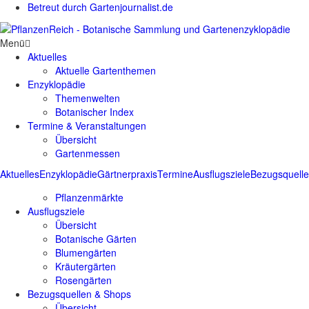
Betreut durch Gartenjournalist.de
Menü
Aktuelles
Aktuelle Gartenthemen
Enzyklopädie
Themenwelten
Botanischer Index
Termine & Veranstaltungen
Übersicht
Gartenmessen
Aktuelles
Enzyklopädie
Gärtnerpraxis
Termine
Ausflugsziele
Bezugsquell
Pflanzenmärkte
Ausflugsziele
Übersicht
Botanische Gärten
Blumengärten
Kräutergärten
Rosengärten
Bezugsquellen & Shops
Übersicht