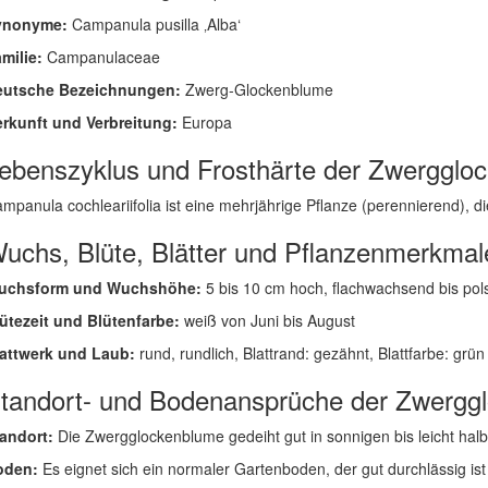
ynonyme:
Campanula pusilla ‚Alba‘
milie:
Campanulaceae
eutsche Bezeichnungen:
Zwerg-Glockenblume
rkunft und Verbreitung:
Europa
ebenszyklus und Frosthärte der Zwergglo
mpanula cochleariifolia ist eine mehrjährige Pflanze (perennierend), die 
uchs, Blüte, Blätter und Pflanzenmerkmal
uchsform und Wuchshöhe:
5 bis 10 cm hoch, flachwachsend bis pol
ütezeit und Blütenfarbe:
weiß von Juni bis August
attwerk und Laub:
rund, rundlich, Blattrand: gezähnt, Blattfarbe: grün
tandort- und Bodenansprüche der Zwergg
andort:
Die Zwergglockenblume gedeiht gut in sonnigen bis leicht hal
oden:
Es eignet sich ein normaler Gartenboden, der gut durchlässig ist